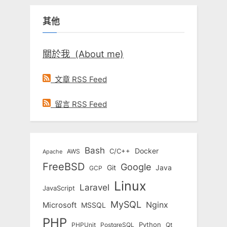
鍵
其他
字:
關於我 (About me)
文章 RSS Feed
留言 RSS Feed
Bash
Docker
C/C++
AWS
Apache
FreeBSD
Google
Git
Java
GCP
Linux
Laravel
JavaScript
MySQL
Nginx
Microsoft
MSSQL
PHP
Python
Qt
PHPUnit
PostgreSQL