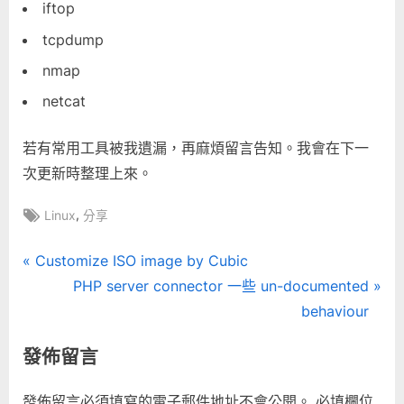
iftop
tcpdump
nmap
netcat
若有常用工具被我遺漏，再麻煩留言告知。我會在下一
次更新時整理上來。
Tags:
,
Linux
分享
文
P
Customize ISO image by Cubic
r
N
PHP server connector 一些 un-documented
章
e
e
behaviour
導
v
x
發佈留言
i
t
覽
o
P
發佈留言必須填寫的電子郵件地址不會公開。
必填欄位