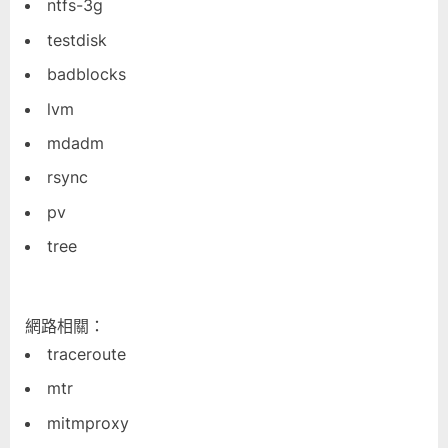
ntfs-3g
testdisk
badblocks
lvm
mdadm
rsync
pv
tree
網路相關：
traceroute
mtr
mitmproxy