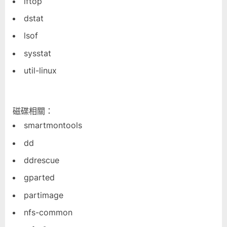
iftop
dstat
lsof
sysstat
util-linux
磁碟相關：
smartmontools
dd
ddrescue
gparted
partimage
nfs-common