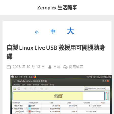
Skip
Zeroplex 生活隨筆
to
軟
content
體
開
縮
重
放
大
發
中
小
小
和
設
字
大
生
自製 Linux Live USB 救援用可開機隨身
字
型
活
字
瑣
大
碟
型
事
小。
型
大
Posted
By
在
2018 年 10 月 13 日
日落
尚無留言
on
〈自
小。
大
製
Linux
小。
Live
USB
救
援
用