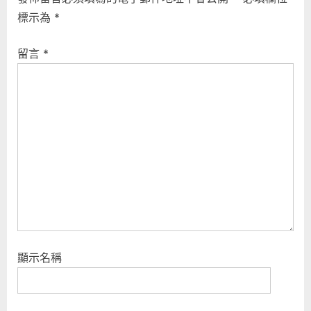
u
o
標示為
*
s
s
P
t
留言
*
o
:
s
t
:
顯示名稱