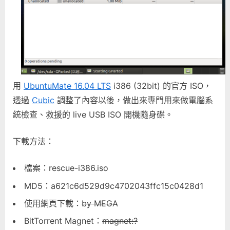
可
開
機
隨
身
碟〉
中
用
UbuntuMate 16.04 LTS
i386 (32bit) 的官方 ISO，
透過
Cubic
調整了內容以後，做出來專門用來做電腦系
統檢查、救援的 live USB ISO 開機隨身碟。
下載方法：
檔案：rescue-i386.iso
MD5：a621c6d529d9c4702043ffc15c0428d1
使用網頁下載：
by MEGA
BitTorrent Magnet：
magnet:?