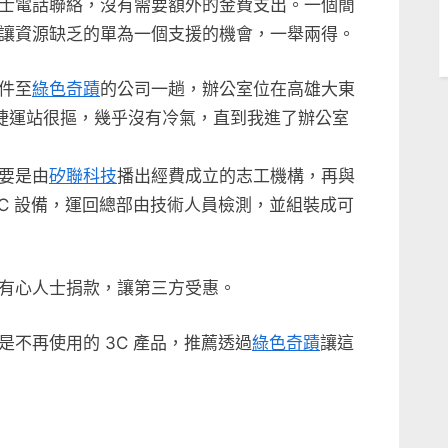
士電話聯絡，沒有需要額外的金費支出。一個簡
讓資源缺乏的單為一個支援的機會，一舉兩得。
件至
綠色奇蹟
的公司一趟，辦公室位在高雄大東
大東捷運站很摳，幾乎沒有冷氣，直到我進了辦公室
要是由
矽聯科技
播出經費成立的志工機構，再與
C 設備，運回總部由技術人員檢測，並組裝成可
有心人士捐款，讓第三方受惠。
不再使用的 3C 產品，推薦透過
綠色奇蹟
讓這