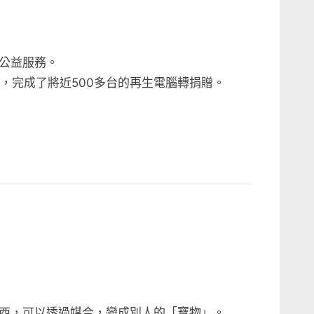
o
s
t
公益服務。
:
，完成了將近500多台的再生電腦轉捐贈。
西，可以透過媒合，變成別人的「寶物」。