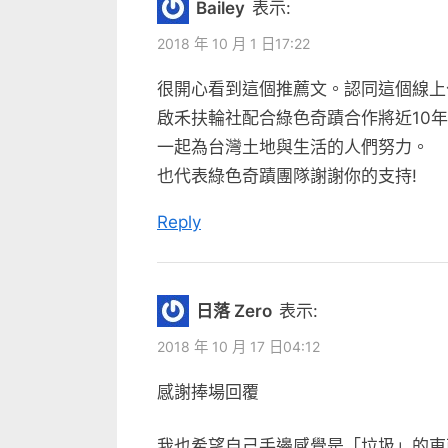
覽
Bailey
表示:
o
奇
u
2018 年 10 月 1 日17:22
蹟」
s
很開心看到這個推薦文。認同這個線上
舊
P
啟禾扶輪社配合綠色奇蹟合作將近10年
電
o
一起為台灣土地與生活的人們努力。
腦
s
也代表綠色奇蹟團隊謝謝你的支持!
t
回
:
Reply
收”
日落 Zero
表示:
2018 年 10 月 17 日04:12
感謝捧場回覆
我也希望自己手邊感覺是「垃圾」的東