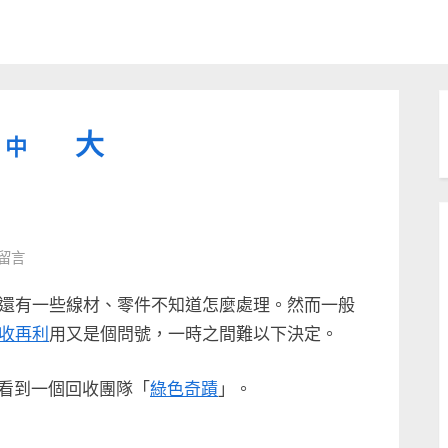
縮
重
放
大
中
小
設
字
大
型
字
大
字
型
則留言
小。
型
大
還有一些線材、零件不知道怎麼處理。然而一般
小。
收再利
用又是個問號，一時之間難以下決定。
大
小。
間看到一個回收團隊「
綠色奇蹟
」。