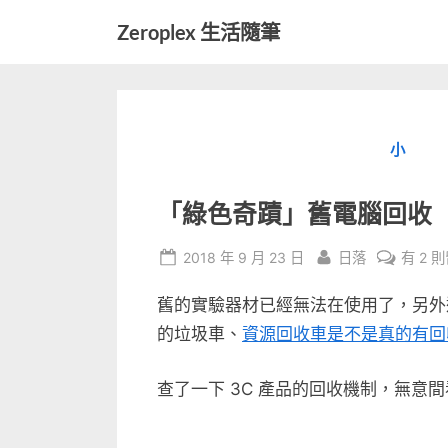
Skip
Zeroplex 生活隨筆
to
軟
content
體
開
發
小
和
生
活
「綠色奇蹟」舊電腦回收
瑣
事
Posted
By
在
2018 年 9 月 23 日
日落
有 2 
on
〈「綠
舊的實驗器材已經無法在使用了，另外
色
奇
的垃圾車、
資源回收車是不是真的有回
蹟」
舊
查了一下 3C 產品的回收機制，無意
電
腦