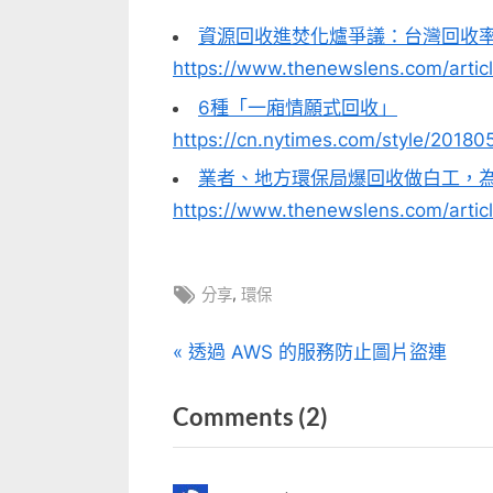
資源回收進焚化爐爭議：台灣回收率
https://www.thenewslens.com/artic
6種「一廂情願式回收」
https://cn.nytimes.com/style/20180
業者、地方環保局爆回收做白工，
https://www.thenewslens.com/artic
Tags:
,
分享
環保
文
P
透過 AWS 的服務防止圖片盜連
r
章
on
Comments
(2)
e
v
“「綠
導
i
色