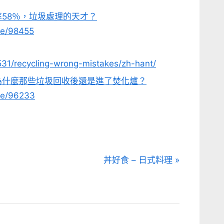
58％，垃圾處理的天才？
le/98455
531/recycling-wrong-mistakes/zh-hant/
為什麼那些垃圾回收後還是進了焚化爐？
le/96233
N
丼好食 – 日式料理
e
x
t
P