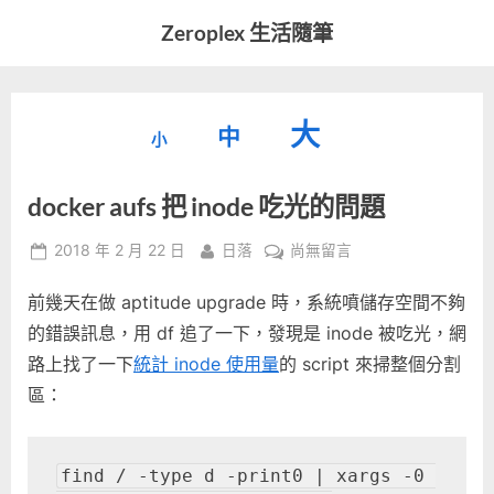
Skip
Zeroplex 生活隨筆
to
軟
content
體
開
縮
重
放
大
發
中
小
小
和
設
字
大
生
docker aufs 把 inode 吃光的問題
字
型
活
字
瑣
大
型
Posted
By
在
2018 年 2 月 22 日
日落
尚無留言
事
小。
on
〈docker
型
大
前幾天在做 aptitude upgrade 時，系統噴儲存空間不夠
aufs
小。
把
的錯誤訊息，用 df 追了一下，發現是 inode 被吃光，網
大
inode
路上找了一下
統計 inode 使用量
的 script 來掃整個分割
吃
小。
區：
光
的
問
find / -type d -print0 | xargs -0 
題〉