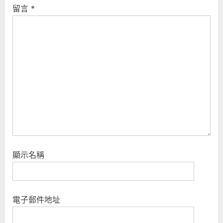
u
s
留言
*
s
t
P
:
o
s
t
:
顯示名稱
電子郵件地址