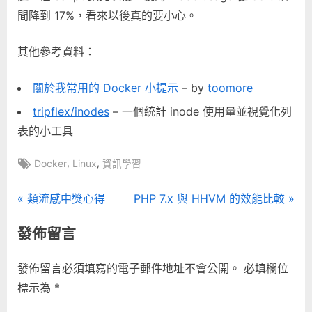
間降到 17%，看來以後真的要小心。
其他參考資料：
關於我常用的 Docker 小提示
– by
toomore
tripflex/inodes
– 一個統計 inode 使用量並視覺化列
表的小工具
Tags:
,
,
Docker
Linux
資訊學習
文
P
N
類流感中獎心得
PHP 7.x 與 HHVM 的效能比較
r
e
章
發佈留言
e
x
導
v
t
發佈留言必須填寫的電子郵件地址不會公開。
必填欄位
i
P
覽
標示為
*
o
o