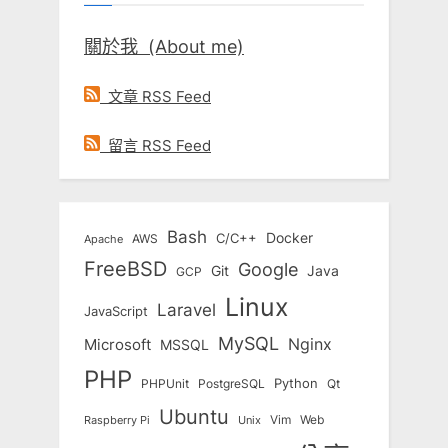
關於我 (About me)
文章 RSS Feed
留言 RSS Feed
Bash
Docker
C/C++
AWS
Apache
FreeBSD
Google
Git
Java
GCP
Linux
Laravel
JavaScript
MySQL
Nginx
Microsoft
MSSQL
PHP
Python
Qt
PHPUnit
PostgreSQL
Ubuntu
Vim
Web
Unix
Raspberry Pi