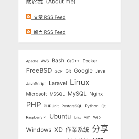
關於我 (About me)
文章 RSS Feed
留言 RSS Feed
Bash
Docker
C/C++
AWS
Apache
FreeBSD
Google
Git
Java
GCP
Linux
Laravel
JavaScript
MySQL
Nginx
Microsoft
MSSQL
PHP
Python
Qt
PHPUnit
PostgreSQL
Ubuntu
Vim
Web
Unix
Raspberry Pi
分享
Windows
XD
作業系統