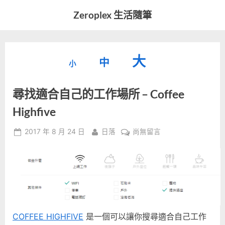
Skip
Zeroplex 生活隨筆
to
軟
content
體
開
縮
重
放
大
發
中
小
小
和
設
字
大
生
尋找適合自己的工作場所 – Coffee
字
型
活
字
瑣
大
Highfive
型
事
小。
型
大
Posted
By
在
2017 年 8 月 24 日
日落
尚無留言
on
〈尋
小。
大
找
適
小。
合
自
己
的
COFFEE HIGHFIVE
是一個可以讓你搜尋適合自己工作
工