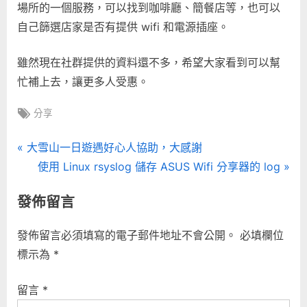
場所的一個服務，可以找到咖啡廳、簡餐店等，也可以
作
自己篩選店家是否有提供 wifi 和電源插座。
場
所
雖然現在社群提供的資料還不多，希望大家看到可以幫
–
Coffee
忙補上去，讓更多人受惠。
Highfive〉
中
Tags:
分享
文
P
大雪山一日遊遇好心人協助，大感謝
r
N
使用 Linux rsyslog 儲存 ASUS Wifi 分享器的 log
章
e
e
發佈留言
導
v
x
i
t
覽
發佈留言必須填寫的電子郵件地址不會公開。
必填欄位
o
P
標示為
*
u
o
s
s
留言
*
P
t