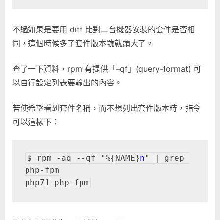
套
件
版
不過如果是要用 diff 比對二台機器安裝的套件是否相
本
同，這個時候多了套件版本號就頭大了。
號〉
中
查了一下資料，rpm 有提供「–qf」(query-format) 可
以自行設定列表要輸出的內容。
若使希望看到套件名稱，而不想列出套件版本時，指令
可以這樣下：
$ rpm -aq --qf "%{NAME}
n
" | grep 
php-fpm

php71-php-fpm