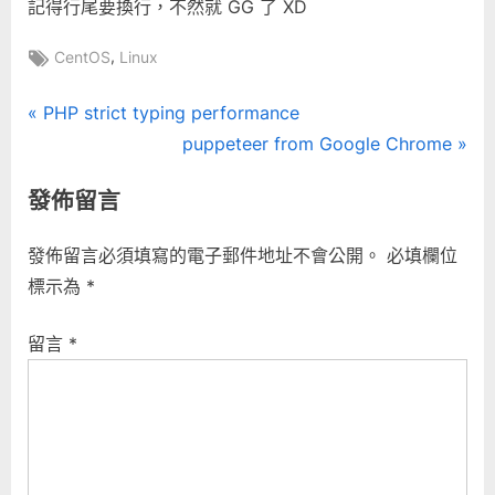
記得行尾要換行，不然就 GG 了 XD
Tags:
,
CentOS
Linux
文
P
PHP strict typing performance
r
N
puppeteer from Google Chrome
章
e
e
發佈留言
導
v
x
i
t
覽
發佈留言必須填寫的電子郵件地址不會公開。
必填欄位
o
P
標示為
*
u
o
s
s
留言
*
P
t
o
:
s
t
: