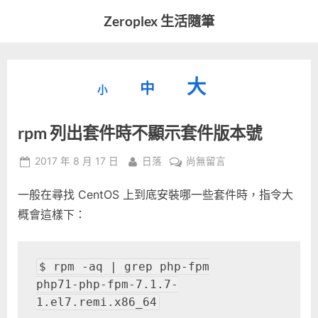
Skip
Zeroplex 生活隨筆
to
軟
content
體
開
縮
重
放
大
發
中
小
小
和
設
字
大
生
rpm 列出套件時不顯示套件版本號
字
型
活
字
瑣
大
型
Posted
By
在
2017 年 8 月 17 日
日落
尚無留言
事
小。
on
〈rpm
型
大
一般在尋找 CentOS 上到底安裝哪一些套件時，指令大
列
小。
出
概會這樣下：
大
套
件
小。
時
$ rpm -aq | grep php-fpm

不
php71-php-fpm-7.1.7-
顯
1.el7.remi.x86_64
示