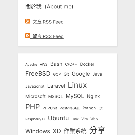
關於我 (About me)
文章 RSS Feed
留言 RSS Feed
Bash
Docker
C/C++
AWS
Apache
FreeBSD
Google
Git
Java
GCP
Linux
Laravel
JavaScript
MySQL
Nginx
Microsoft
MSSQL
PHP
Python
Qt
PHPUnit
PostgreSQL
Ubuntu
Vim
Web
Unix
Raspberry Pi
分享
Windows
XD
作業系統