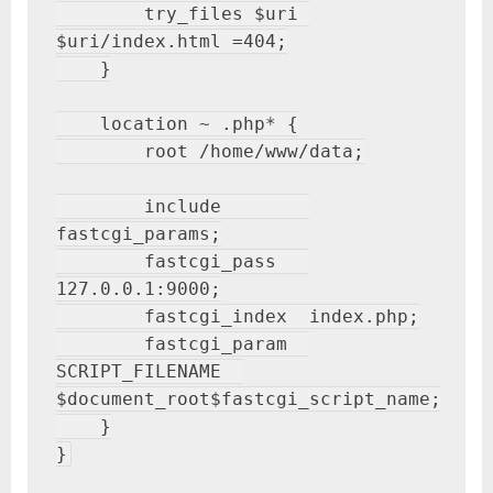
        try_files $uri 
中
$uri/index.html =404;

    }

    location ~ .php* {

        root /home/www/data;

        include        
fastcgi_params;

        fastcgi_pass   
127.0.0.1:9000;

        fastcgi_index  index.php;

        fastcgi_param  
SCRIPT_FILENAME  
$document_root$fastcgi_script_name;

    }
