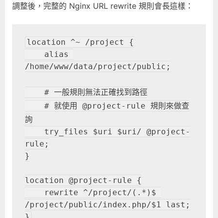
調整後，完整的 Nginx URL rewrite 規則會長這樣：
location ^~ /project {

    alias 
/home/www/data/project/public;

    # 一般規則無法正確找到路徑

    # 就使用 @project-rule 規則來做查
詢

    try_files $uri $uri/ @project-
rule;

}

location @project-rule {

    rewrite ^/project/(.*)$ 
/project/public/index.php/$1 last;
