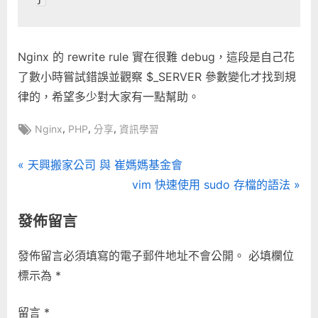
Nginx 的 rewrite rule 實在很難 debug，這段是自己花
了數小時嘗試錯誤並觀察 $_SERVER 參數變化才找到規
律的，希望多少對大家有一點幫助。
Tags:
,
,
,
Nginx
PHP
分享
資訊學習
文
P
天興搬家公司 與 崔媽媽基金會
r
N
vim 快速使用 sudo 存檔的語法
章
e
e
發佈留言
導
v
x
i
t
覽
發佈留言必須填寫的電子郵件地址不會公開。
必填欄位
o
P
標示為
*
u
o
s
s
留言
*