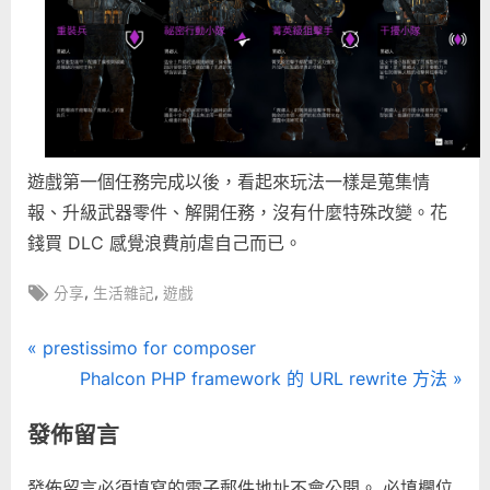
遊戲第一個任務完成以後，看起來玩法一樣是蒐集情
報、升級武器零件、解開任務，沒有什麼特殊改變。花
錢買 DLC 感覺浪費前虐自己而已。
Tags:
,
,
分享
生活雜記
遊戲
文
P
prestissimo for composer
r
N
Phalcon PHP framework 的 URL rewrite 方法
章
e
e
發佈留言
導
v
x
i
t
發佈留言必須填寫的電子郵件地址不會公開。
必填欄位