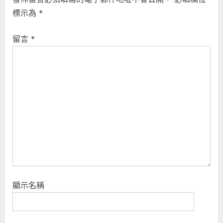
覽
o
P
標示為
*
u
o
s
s
留言
*
P
t
o
:
s
t
:
顯示名稱