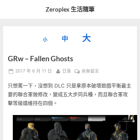
Skip
Zeroplex 生活隨筆
to
軟
content
體
開
縮
重
放
大
發
中
小
小
和
設
字
大
生
GRw – Fallen Ghosts
字
型
活
字
瑣
大
型
Posted
By
在
2017 年 6 月 11 日
日落
尚無留言
事
小。
on
〈GRw
型
大
只想罵一下，沒想到 DLC 只是拿原本破壞遊戲平衡最主
–
小。
Fallen
要的聯合軍做修改，變成五大步同兵種，而且聯合軍攻
大
Ghosts〉
擊等級還維持在四個。
中
小。