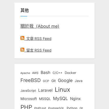
鍵
其他
字:
關於我 (About me)
文章 RSS Feed
留言 RSS Feed
Bash
Docker
C/C++
AWS
Apache
FreeBSD
Google
Git
Java
GCP
Linux
Laravel
JavaScript
MySQL
Nginx
Microsoft
MSSQL
PHP
Python
Qt
PHPUnit
PostgreSQL