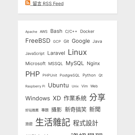
留言 RSS Feed
Bash
Docker
C/C++
AWS
Apache
FreeBSD
Google
Git
Java
GCP
Linux
Laravel
JavaScript
MySQL
Nginx
Microsoft
MSSQL
PHP
Python
Qt
PHPUnit
PostgreSQL
Ubuntu
Vim
Web
Unix
Raspberry Pi
分享
Windows
XD
作業系統
新奇搞笑
新聞
攝影
專題
好站推薦
生活雜記
程式設計
旅遊