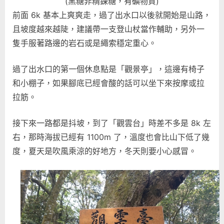
(黑糖非精鍊糖，有礦物質)
前面 6k 基本上爽爽走，過了出水口以後就開始是山路，
且坡度越來越陡，建議帶一支登山杖當作輔助，另外一
隻手服著路邊的岩石或是繩索穩定重心。
過了出水口的第一個休息點是「觀景亭」，這邊有椅子
和小棚子，如果腳底已經會酸的話可以坐下來按摩或拉
拉筋。
接下來一路都是抖坡，到了「觀雲台」時差不多是 8k 左
右，那時海拔已經有 1100m 了，溫度也會比山下低了幾
度，夏天是吹風乘涼的好地方，冬天則要小心感冒。