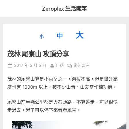
Skip
Zeroplex 生活隨筆
to
軟
content
體
開
縮
重
放
大
發
中
小
小
和
設
字
大
生
茂林 尾寮山 攻頂分享
字
型
活
字
瑣
大
型
Posted
By
在
2017 年 5 月 5 日
日落
尚無留言
事
小。
on
〈茂
型
大
茂林的尾寮山算是小百岳之一，海拔不高，但是攀升高
林
小。
尾
度也有 1000m 以上，被不少山青、山友當作練功房。
大
寮
山
小。
尾寮山前半幾公里都是大石頭路，不算難走，可以很快
攻
走過去，累了可以停下來看看風景。
頂
分
享〉