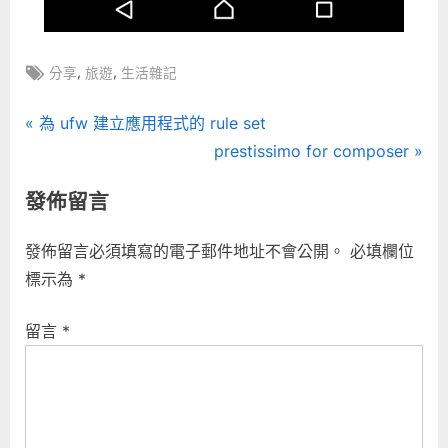
Tags:
,
,
分享
旅遊
生活雜記
文
P
為 ufw 建立應用程式的 rule set
r
N
prestissimo for composer
章
e
e
發佈留言
導
v
x
i
t
覽
發佈留言必須填寫的電子郵件地址不會公開。
必填欄位
o
P
標示為
*
u
o
s
s
留言
*
P
t
o
:
s
t