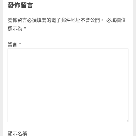
章
發佈留言
e
x
導
v
t
發佈留言必須填寫的電子郵件地址不會公開。
必填欄位
i
P
覽
標示為
*
o
o
u
s
留言
*
s
t
P
:
o
s
t
:
顯示名稱