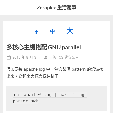
Skip
Zeroplex 生活隨筆
to
軟
content
體
開
縮
重
放
大
發
中
小
小
和
設
字
大
生
多核心主機搭配 GNU parallel
字
型
活
字
瑣
大
型
Posted
By
在
2015 年 8 月 3 日
日落
尚無留言
事
小。
on
〈多
型
大
假如要將 apache log 中，包含某個 pattern 的記錄找
核
小。
心
出來，寫起來大概會像這樣子：
大
主
機
小。
搭
cat apache*.log | awk -f log-
配
parser.awk
GNU
parallel〉