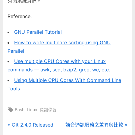
有的系統資源。
Reference:
GNU Parallel Tutorial
How to write multicore sorting using GNU
Parallel
Use multiple CPU Cores with your Linux
commands — awk, sed, bzip2, grep, wc, etc.
Using Multiple CPU Cores With Command Line
Tools
Tags:
,
,
Bash
Linux
資訊學習
文
P
N
Git 2.4.0 Released
語音通訊服務之差異與比較
r
e