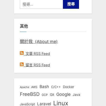
搜
尋
關
鍵
其他
字:
關於我 (About me)
文章 RSS Feed
留言 RSS Feed
Bash
Docker
C/C++
AWS
Apache
FreeBSD
Google
Git
Java
GCP
Linux
Laravel
JavaScript