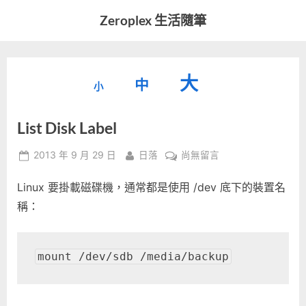
Skip
Zeroplex 生活隨筆
to
軟
content
體
開
縮
重
放
大
發
中
小
小
和
設
字
大
生
List Disk Label
字
型
活
字
瑣
大
型
Posted
By
在
2013 年 9 月 29 日
日落
尚無留言
事
小。
on
〈List
型
大
Linux 要掛載磁碟機，通常都是使用 /dev 底下的裝置名
Disk
小。
Label〉
稱：
大
中
小。
mount /dev/sdb /media/backup