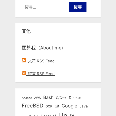
搜
尋
關
鍵
其他
字:
關於我 (About me)
文章 RSS Feed
留言 RSS Feed
Bash
Docker
C/C++
AWS
Apache
FreeBSD
Google
Git
Java
GCP
Linux