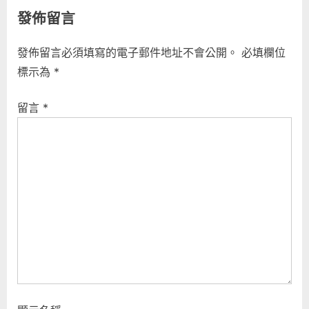
e
e
發佈留言
導
v
x
i
t
覽
發佈留言必須填寫的電子郵件地址不會公開。
必填欄位
o
P
標示為
*
u
o
s
s
留言
*
P
t
o
:
s
t
: