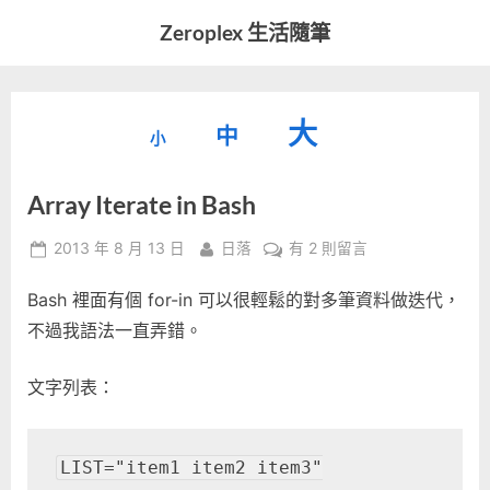
Skip
Zeroplex 生活隨筆
to
軟
content
體
開
縮
重
放
大
發
中
小
小
和
設
字
大
生
Array Iterate in Bash
字
型
活
字
瑣
大
型
Posted
By
在
2013 年 8 月 13 日
日落
有 2 則留言
事
小。
on
〈Array
型
大
Bash 裡面有個 for-in 可以很輕鬆的對多筆資料做迭代，
Iterate
小。
in
不過我語法一直弄錯。
大
Bash〉
中
小。
文字列表：
LIST="item1 item2 item3"
