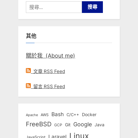
搜
尋
關
鍵
其他
字:
關於我 (About me)
文章 RSS Feed
留言 RSS Feed
Bash
Docker
C/C++
AWS
Apache
FreeBSD
Google
Git
Java
GCP
Linux
Laravel
JavaScript