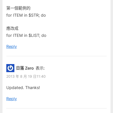
Bash”
s
t
第一個範例的
P
:
for ITEM in $STR; do
o
s
應改成
t
for ITEM in $LIST; do
:
Reply
日落 Zero
表示:
2013 年 8 月 19 日11:40
Updated. Thanks!
Reply