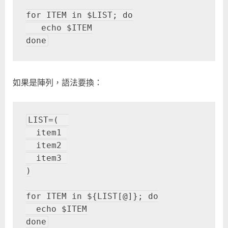
for ITEM in $LIST; do

   echo $ITEM

done
如果是陣列，語法要換：
LIST=(  

  item1 

  item2 

  item3 

)

for ITEM in ${LIST[@]}; do

  echo $ITEM

done