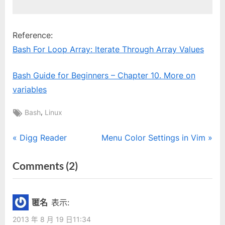
Reference:
Bash For Loop Array: Iterate Through Array Values
Bash Guide for Beginners – Chapter 10. More on
variables
Tags:
,
Bash
Linux
文
P
N
Digg Reader
Menu Color Settings in Vim
r
e
章
on
Comments
(2)
e
x
“Array
導
v
t
i
P
Iterate
覽
匿名
表示:
o
o
in
2013 年 8 月 19 日11:34
u
s