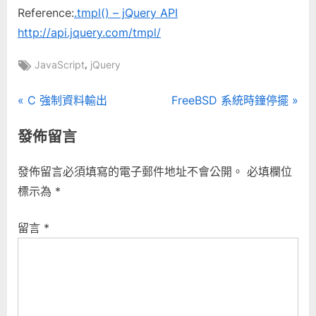
Reference:
.tmpl() – jQuery API
http://api.jquery.com/tmpl/
Tags:
,
JavaScript
jQuery
文
P
N
C 強制資料輸出
FreeBSD 系統時鐘停擺
r
e
章
發佈留言
e
x
導
v
t
發佈留言必須填寫的電子郵件地址不會公開。
必填欄位
i
P
覽
標示為
*
o
o
u
s
留言
*
s
t
P
:
o
s