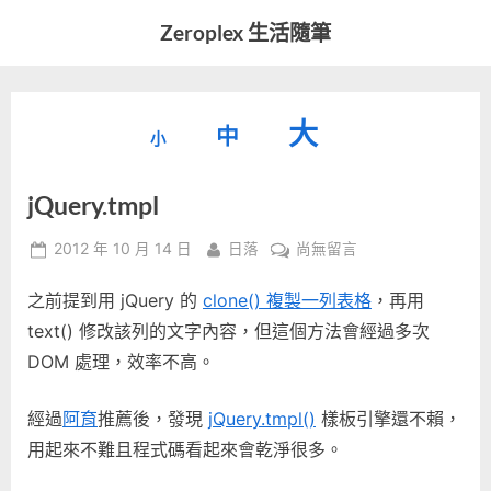
Skip
Zeroplex 生活隨筆
to
軟
content
體
開
縮
重
放
大
發
中
小
小
和
設
字
大
生
jQuery.tmpl
字
型
活
字
瑣
大
型
Posted
By
在
2012 年 10 月 14 日
日落
尚無留言
事
小。
on
〈jQuery.tmpl〉
型
大
之前提到用 jQuery 的
clone() 複製一列表格
，再用
中
小。
text() 修改該列的文字內容，但這個方法會經過多次
大
DOM 處理，效率不高。
小。
經過
阿育
推薦後，發現
jQuery.tmpl()
樣板引擎還不賴，
用起來不難且程式碼看起來會乾淨很多。