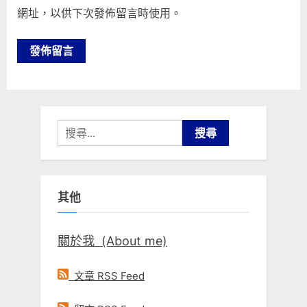
網址，以供下次發佈留言時使用。
搜
尋
關
鍵
其他
字:
關於我 (About me)
文章 RSS Feed