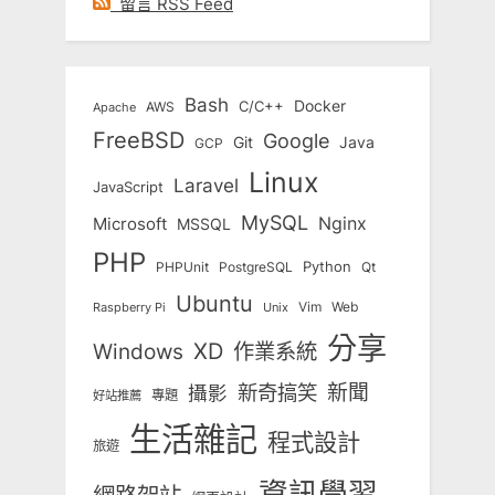
留言 RSS Feed
Bash
Docker
C/C++
AWS
Apache
FreeBSD
Google
Git
Java
GCP
Linux
Laravel
JavaScript
MySQL
Nginx
Microsoft
MSSQL
PHP
Python
Qt
PHPUnit
PostgreSQL
Ubuntu
Vim
Web
Unix
Raspberry Pi
分享
Windows
XD
作業系統
新奇搞笑
新聞
攝影
專題
好站推薦
生活雜記
程式設計
旅遊
資訊學習