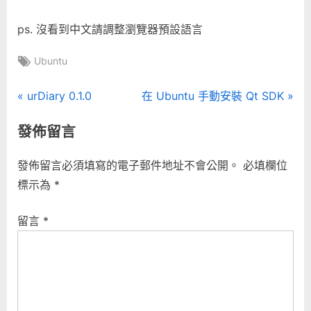
ps. 沒看到中文請調整瀏覽器預設語言
Tags:
Ubuntu
文
P
N
urDiary 0.1.0
在 Ubuntu 手動安裝 Qt SDK
r
e
章
發佈留言
e
x
導
v
t
發佈留言必須填寫的電子郵件地址不會公開。
必填欄位
i
P
覽
標示為
*
o
o
u
s
留言
*
s
t
P
:
o
s
t