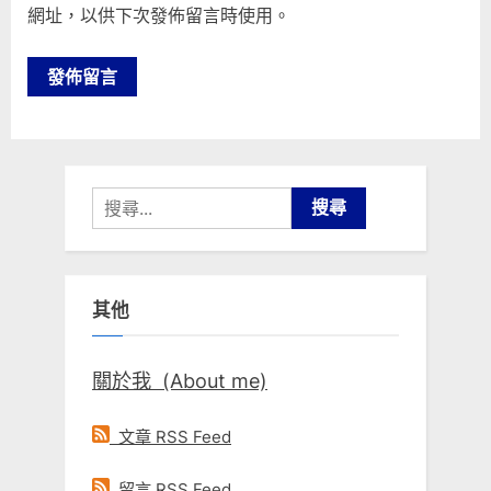
網址，以供下次發佈留言時使用。
搜
尋
關
鍵
其他
字:
關於我 (About me)
文章 RSS Feed
留言 RSS Feed