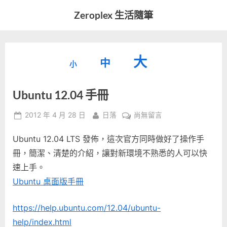
Skip
Zeroplex 生活隨筆
to
軟
content
體
開
縮
重
放
大
發
中
小
小
和
設
字
大
生
Ubuntu 12.04 手冊
字
型
活
字
瑣
大
型
Posted
By
在
2012 年 4 月 28 日
日落
尚無留言
事
小。
on
〈Ubuntu
型
大
Ubuntu 12.04 LTS 發佈，這次官方同時做好了操作手
12.04
小。
手
冊，簡潔、清楚的介紹，讓對新環境不熟悉的人可以快
大
冊〉
速上手。
中
小。
Ubuntu 桌面版手冊
https://help.ubuntu.com/12.04/ubuntu-
help/index.html