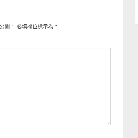
x
t
P
公開。
必填欄位標示為
*
o
s
t
: