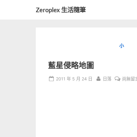
Skip
Zeroplex 生活隨筆
to
軟
content
體
開
發
小
和
生
活
藍星侵略地圖
瑣
事
Posted
By
在
2011 年 5 月 24 日
日落
尚無留
on
〈藍
星
侵
略
地
圖〉
中