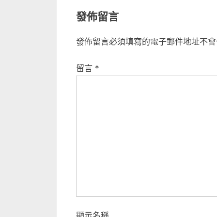
章
e
發佈留言
v
導
i
覽
發佈留言必須填寫的電子郵件地址不會
o
u
留言
*
s
P
o
s
t
:
顯示名稱