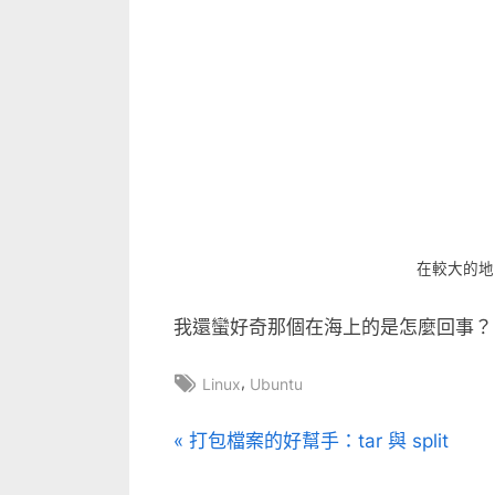
在較大的地
我還蠻好奇那個在海上的是怎麼回事？ 
Tags:
,
Linux
Ubuntu
文
P
打包檔案的好幫手：tar 與 split
r