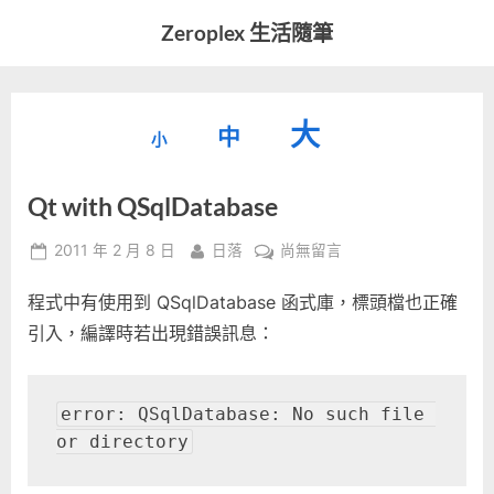
Skip
Zeroplex 生活隨筆
to
軟
content
體
開
縮
重
放
大
發
中
小
小
和
設
字
大
生
Qt with QSqlDatabase
字
型
活
字
瑣
大
型
Posted
By
在
2011 年 2 月 8 日
日落
尚無留言
事
小。
on
〈Qt
型
大
程式中有使用到 QSqlDatabase 函式庫，標頭檔也正確
with
小。
QSqlDatabase〉
引入，編譯時若出現錯誤訊息：
大
中
小。
error: QSqlDatabase: No such file 
or directory