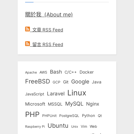
關於我 (About me)
文章 RSS Feed
留言 RSS Feed
Bash
Docker
C/C++
AWS
Apache
FreeBSD
Google
Git
Java
GCP
Linux
Laravel
JavaScript
MySQL
Nginx
Microsoft
MSSQL
PHP
Python
Qt
PHPUnit
PostgreSQL
Ubuntu
Vim
Web
Unix
Raspberry Pi