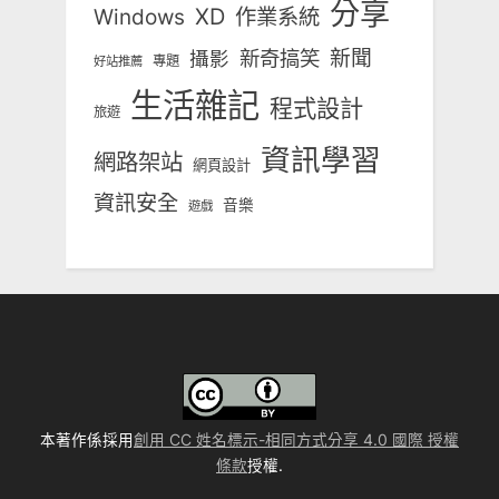
分享
Windows
XD
作業系統
新奇搞笑
新聞
攝影
專題
好站推薦
生活雜記
程式設計
旅遊
資訊學習
網路架站
網頁設計
資訊安全
音樂
遊戲
本著作係採用
創用 CC 姓名標示-相同方式分享 4.0 國際 授權
條款
授權.