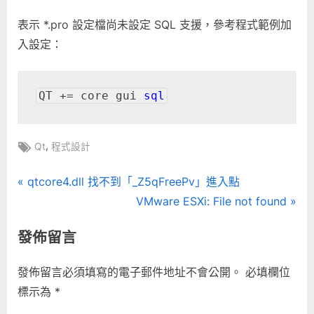
表示 *.pro 設定檔尚未設定 SQL 支援，參考程式範例加
入設定：
QT += core gui 
sql
Tags:
,
Qt
程式設計
文
P
qtcore4.dll 找不到「_Z5qFreePv」進入點
r
N
VMware ESXi: File
not found
章
e
e
發佈留言
導
v
x
i
t
覽
發佈留言必須填寫的電子郵件地址不會公開。
必填欄位
o
P
標示為
*
u
o