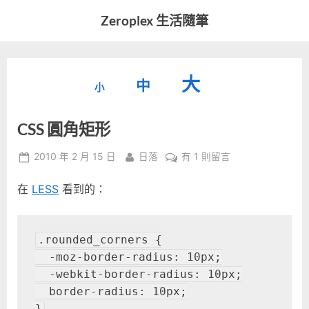
Skip
Zeroplex 生活隨筆
to
軟
content
體
開
縮
重
放
大
發
中
小
小
和
設
字
大
生
CSS 圓角矩形
字
型
活
字
瑣
大
型
Posted
By
在
2010 年 2 月 15 日
日落
有 1 則留言
事
小。
on
〈CSS
型
大
在
LESS
看到的：
圓
小。
角
大
矩
形〉
.rounded_corners {

小。
中
  -moz-border-radius: 10px;

  -webkit-border-radius: 10px;

  border-radius: 10px;

}