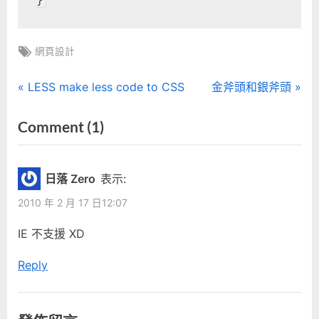
Tags:
網頁設計
文
P
N
LESS make less code to CSS
金斧頭和銀斧頭
r
e
章
on
Comment
(1)
e
x
“CSS
導
v
t
i
P
圓
覽
日落 Zero
表示:
o
o
角
2010 年 2 月 17 日12:07
u
s
矩
s
t
IE 不支援 XD
形”
P
:
Reply
o
s
t