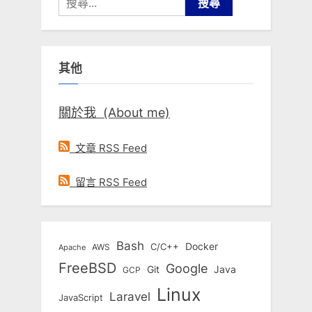
尋
關
鍵
其他
字:
關於我 (About me)
文章 RSS Feed
留言 RSS Feed
Bash
Docker
C/C++
AWS
Apache
FreeBSD
Google
Git
Java
GCP
Linux
Laravel
JavaScript