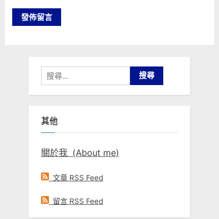
搜
尋
關
鍵
其他
字:
關於我 (About me)
文章 RSS Feed
留言 RSS Feed