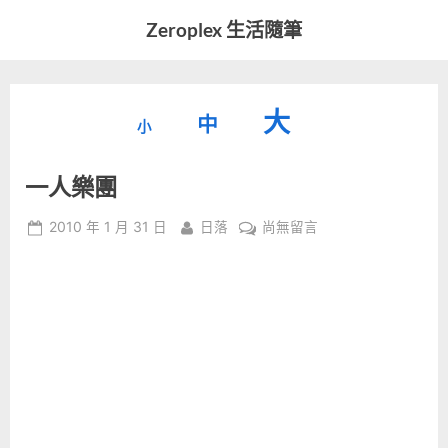
Skip
Zeroplex 生活隨筆
to
軟
content
體
開
縮
重
放
大
發
中
小
小
和
設
字
大
生
一人樂團
字
型
活
字
瑣
大
型
Posted
By
在
2010 年 1 月 31 日
日落
尚無留言
事
小。
on
〈一
型
大
人
小。
樂
大
團〉
中
小。