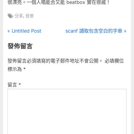
很漂亮。一個人唱能合又能 beatbox 實在很威！
Tags:
,
分享
音樂
文
P
N
Untitled Post
scanf 讀取包含空白的字串
r
e
章
發佈留言
e
x
導
v
t
發佈留言必須填寫的電子郵件地址不會公開。
必填欄位
i
P
覽
標示為
*
o
o
u
s
留言
*
s
t
P
:
o
s
t
: