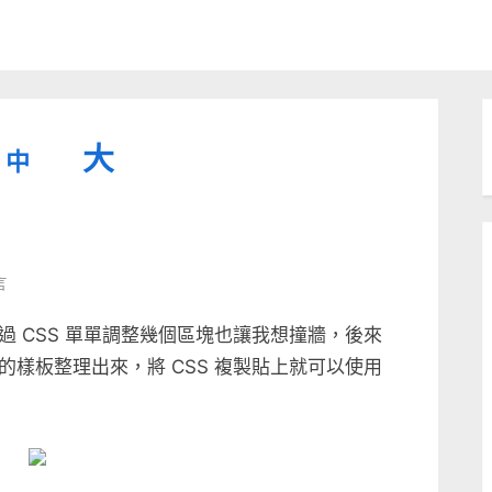
縮
重
放
大
中
小
設
字
大
型
字
大
字
型
言
小。
型
大
 CSS 單單調整幾個區塊也讓我想撞牆，後來
小。
樣板整理出來，將 CSS 複製貼上就可以使用
大
小。