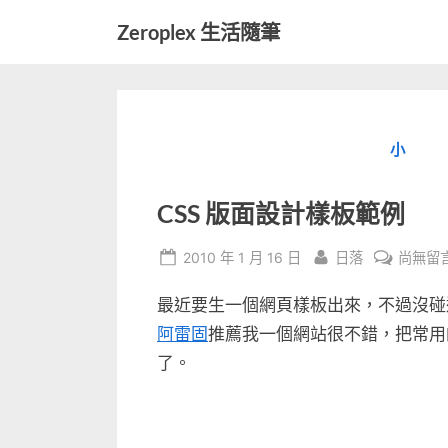
Skip
Zeroplex 生活隨筆
to
軟
content
體
開
發
小
和
生
活
CSS 版面設計樣板範例
瑣
事
Posted
By
在
2010 年 1 月 16 日
日落
尚無留
on
〈CSS
最近要生一個網頁樣板出來，不過沒碰過
版
面
阿雷固
推薦我一個網站很不錯，把常用的
設
了。
計
樣
板