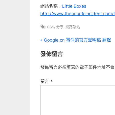
範
網站名稱：
Little Boxes
例〉
http://www.thenoodleincident.com/t
中
Tags:
,
,
CSS
分享
網路架站
文
P
Google.cn 事件的官方聲明稿 翻譯
r
章
發佈留言
e
v
導
發佈留言必須填寫的電子郵件地址不會
i
覽
o
留言
*
u
s
P
o
s