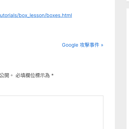
utorials/box_lesson/boxes.html
N
Google 攻擊事件
e
x
t
公開。
必填欄位標示為
*
P
o
s
t
: