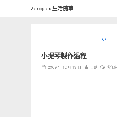
Skip
Zeroplex 生活隨筆
to
軟
content
體
開
發
小
和
生
活
小提琴製作過程
瑣
事
Posted
By
在
2009 年 12 月 13 日
日落
尚無
on
〈小
提
琴
製
作
過
程〉