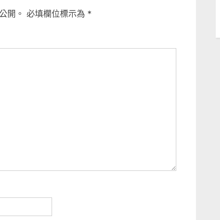
t
公開。
必填欄位標示為
*
P
o
s
t
: