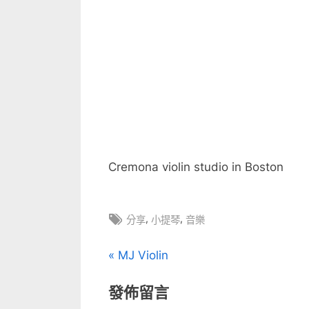
中
Cremona violin studio in Boston
Tags:
,
,
分享
小提琴
音樂
文
P
MJ Violin
r
章
發佈留言
e