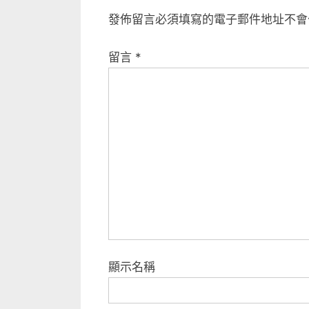
v
導
發佈留言必須填寫的電子郵件地址不會
i
覽
o
留言
*
u
s
P
o
s
t
:
顯示名稱