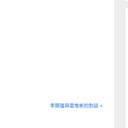
N
李開復與雲惟彬的對話
e
x