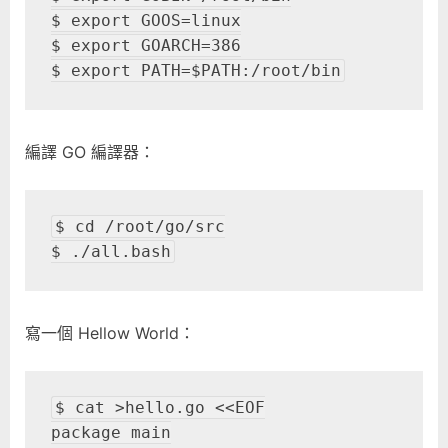
$ export GOOS=linux

$ export GOARCH=386

$ export PATH=$PATH:/root/bin
編譯 GO 編譯器：
$ cd /root/go/src

$ ./all.bash
寫一個 Hellow World：
$ cat >hello.go <<EOF

package main
