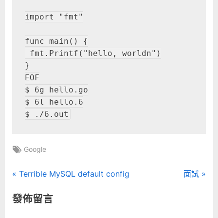
import "fmt"

func main() {

 fmt.Printf("hello, worldn")

}

EOF

$ 6g hello.go

$ 6l hello.6

$ ./6.out
Tags:
Google
文
P
N
Terrible MySQL default config
面試
r
e
章
發佈留言
e
x
導
v
t