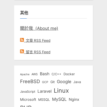
關
鍵
其他
字:
關於我 (About me)
文章 RSS Feed
留言 RSS Feed
Bash
Docker
C/C++
AWS
Apache
FreeBSD
Google
Git
Java
GCP
Linux
Laravel
JavaScript
MySQL
Nginx
Microsoft
MSSQL