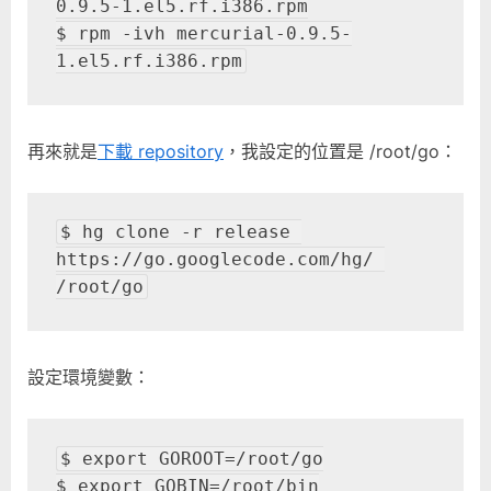
0.9.5-1.el5.rf.i386.rpm

$ rpm -ivh mercurial-0.9.5-
1.el5.rf.i386.rpm
再來就是
下載 repository
，我設定的位置是 /root/go：
$ hg clone -r release 
https://go.googlecode.com/hg/ 
/root/go
設定環境變數：
$ export GOROOT=/root/go

$ export GOBIN=/root/bin
