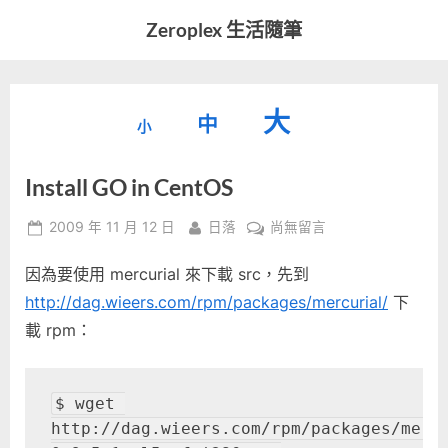
Skip
Zeroplex 生活隨筆
to
軟
content
體
開
縮
重
放
大
發
中
小
小
和
設
字
大
生
Install GO in CentOS
字
型
活
字
瑣
大
型
Posted
By
在
2009 年 11 月 12 日
日落
尚無留言
事
小。
on
〈Install
型
大
因為要使用 mercurial 來下載 src，先到
GO
小。
in
http://dag.wieers.com/rpm/packages/mercurial/
下
大
CentOS〉
載 rpm：
中
小。
$ wget 
http://dag.wieers.com/rpm/packages/merc