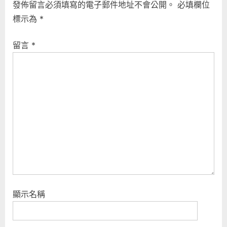
發佈留言必須填寫的電子郵件地址不會公開。
必填欄位
i
P
覽
標示為
*
o
o
u
s
留言
*
s
t
P
:
o
s
t
:
顯示名稱