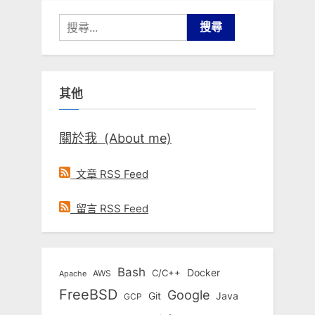
搜
尋
關
鍵
其他
字:
關於我 (About me)
文章 RSS Feed
留言 RSS Feed
Bash
Docker
C/C++
AWS
Apache
FreeBSD
Google
Git
Java
GCP