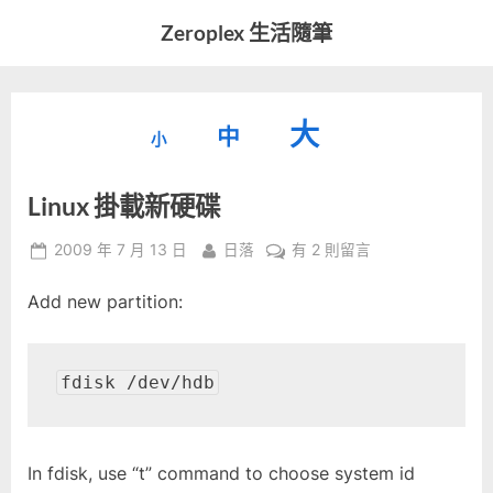
Skip
Zeroplex 生活隨筆
to
軟
content
體
開
縮
重
放
大
發
中
小
小
和
設
字
大
生
Linux 掛載新硬碟
字
型
活
字
瑣
大
型
Posted
By
在
2009 年 7 月 13 日
日落
有 2 則留言
事
小。
on
〈Linux
型
大
Add new partition:
掛
小。
載
大
新
硬
fdisk /dev/hdb
小。
碟〉
中
In fdisk, use “t” command to choose system id