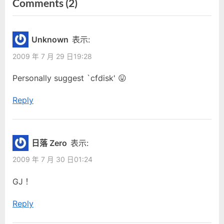
on
Comments
(2)
e
x
“Linux
導
v
t
i
P
掛
覽
Unknown
表示:
o
o
載
2009 年 7 月 29 日19:28
u
s
新
s
t
Personally suggest `cfdisk' 😛
硬
P
:
碟”
Reply
o
s
t
:
日落 Zero
表示:
2009 年 7 月 30 日01:24
GJ！
Reply