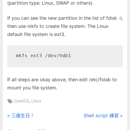
(partition type: Linux, SWAP or others).
If you can see the new partition in the list of fdisk -l,
then use mkfs to create file system. The Linux
default file system is ext3.
mkfs ext3 /dev/hdb1
If all steps are okay above, then edit /etc/fstab to
mount you file system.
Tags:
,
CentOS
Linux
文
P
N
三歲生日！
Shell script 練習
r
e
章