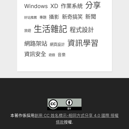
分享
Windows
XD
作業系統
新奇搞笑
新聞
攝影
專題
好站推薦
生活雜記
程式設計
旅遊
資訊學習
網路架站
網頁設計
資訊安全
音樂
遊戲
本著作係採用
創用 CC 姓名標示-相同方式分享 4.0 國際 授權
條款
授權.