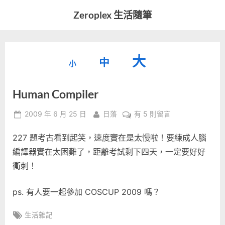
Skip
Zeroplex 生活隨筆
to
軟
content
體
開
縮
重
放
大
發
中
小
小
和
設
字
大
生
Human Compiler
字
型
活
字
瑣
大
型
Posted
By
在
2009 年 6 月 25 日
日落
有 5 則留言
事
小。
on
〈Human
型
大
227 題考古看到起笑，速度實在是太慢啦！要練成人腦
Compiler〉
小。
中
編譯器實在太困難了，距離考試剩下四天，一定要好好
大
衝刺！
小。
ps. 有人要一起參加 COSCUP 2009 嗎？
Tags:
生活雜記