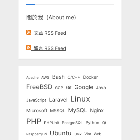
關於我 (About me)
文章 RSS Feed
留言 RSS Feed
Bash
Docker
C/C++
AWS
Apache
FreeBSD
Google
Git
Java
GCP
Linux
Laravel
JavaScript
MySQL
Nginx
Microsoft
MSSQL
PHP
Python
Qt
PHPUnit
PostgreSQL
Ubuntu
Vim
Web
Unix
Raspberry Pi