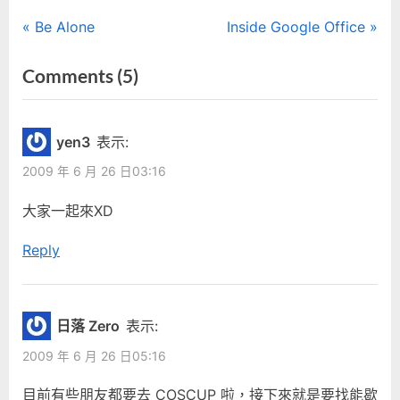
文
P
N
Be Alone
Inside Google Office
r
e
章
on
Comments
(5)
e
x
“Human
導
v
t
i
P
Compiler”
覽
yen3
表示:
o
o
2009 年 6 月 26 日03:16
u
s
s
t
大家一起來XD
P
:
Reply
o
s
t
:
日落 Zero
表示:
2009 年 6 月 26 日05:16
目前有些朋友都要去 COSCUP 啦，接下來就是要找能歇