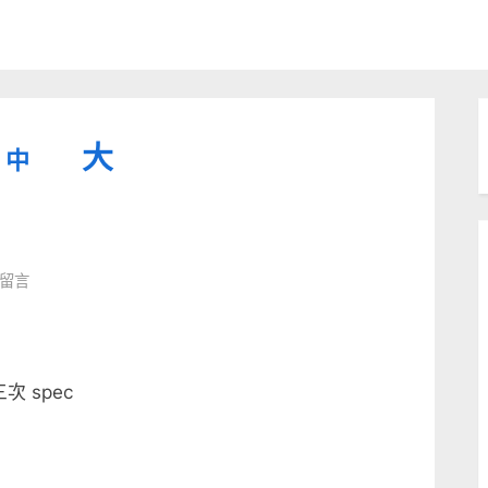
縮
重
放
大
中
小
設
字
大
型
字
大
字
型
則留言
小。
型
大
小。
大
 spec
小。