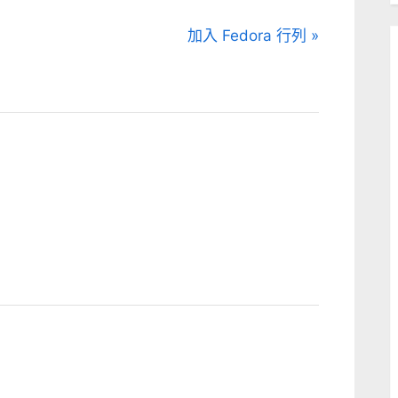
N
加入 Fedora 行列
e
x
t
P
o
s
t
: