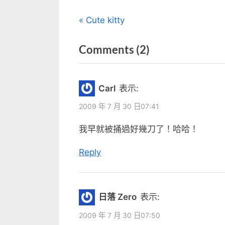
中
文
P
Cute kitty
r
章
on
Comments
(2)
e
v
“殺
導
i
人
覽
Carl
表示:
o
可
u
2009 年 7 月 30 日07:41
以
s
我早就被捅過好幾刀了！哈哈！
很
P
簡
o
Reply
單”
s
t
:
日落 Zero
表示:
2009 年 7 月 30 日07:50