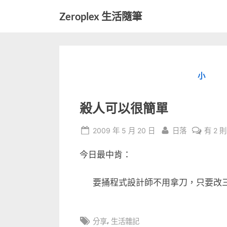
Skip
Zeroplex 生活隨筆
to
軟
content
體
開
發
小
和
生
活
殺人可以很簡單
瑣
事
Posted
By
在
2009 年 5 月 20 日
日落
有 2 
on
〈殺
今日最中肯：
人
可
以
要捅程式設計師不用拿刀，只要改三次
很
簡
單〉
Tags:
,
分享
生活雜記