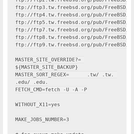
ftp://ftp3.tw.freebsd.org/pub/FreeBSD/di
ftp://ftp4.tw.freebsd.org/pub/FreeBSD/di
ftp://ftp5.tw.freebsd.org/pub/FreeBSD/di
ftp://ftp7.tw.freebsd.org/pub/FreeBSD/di
ftp://ftp8.tw.freebsd.org/pub/FreeBSD/di
ftp://ftp9.tw.freebsd.org/pub/FreeBSD/di
MASTER_SITE_OVERRIDE?= 
${MASTER_SITE_BACKUP}

MASTER_SORT_REGEX=      .tw/ .tw. 
.edu/ .edu.

FETCH_CMD=fetch -U -A -P

WITHOUT_X11=yes

MAKE_JOBS_NUMBER=3
