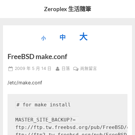
Skip
Zeroplex 生活隨筆
to
軟
content
體
開
縮
重
放
大
發
中
小
小
和
設
字
大
生
FreeBSD make.conf
字
型
活
字
瑣
大
型
Posted
By
在
2009 年 5 月 14 日
日落
尚無留言
事
小。
on
〈FreeBSD
型
大
/etc/make.conf
make.conf〉
小。
中
大
# for make install

小。
MASTER_SITE_BACKUP?= 

ftp://ftp.tw.freebsd.org/pub/FreeBSD/dis
ftp://ftp2.tw.freebsd.org/pub/FreeBSD/di