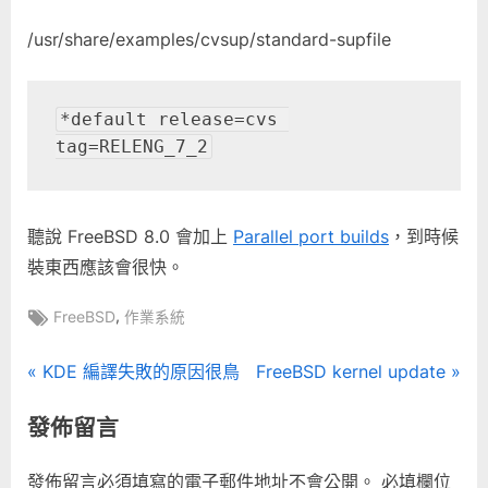
/usr/share/examples/cvsup/standard-supfile
*default release=cvs 
聽說 FreeBSD 8.0 會加上
Parallel port builds
，到時候
裝東西應該會很快。
Tags:
,
FreeBSD
作業系統
文
P
N
KDE 編譯失敗的原因很鳥
FreeBSD kernel update
r
e
章
發佈留言
e
x
導
v
t
發佈留言必須填寫的電子郵件地址不會公開。
必填欄位