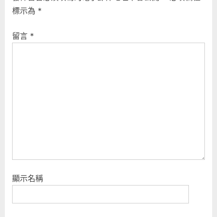
i
P
覽
標示為
*
o
o
u
s
留言
*
s
t
P
:
o
s
t
:
顯示名稱