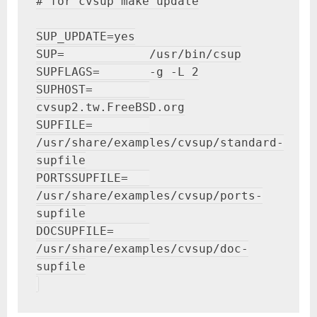
# for cvsup make update

SUP_UPDATE=yes

SUP=            /usr/bin/csup

SUPFLAGS=       -g -L 2

SUPHOST=        
cvsup2.tw.FreeBSD.org

SUPFILE=        
/usr/share/examples/cvsup/standard-
supfile

PORTSSUPFILE=   
/usr/share/examples/cvsup/ports-
supfile

DOCSUPFILE=     
/usr/share/examples/cvsup/doc-
supfile
