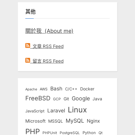
鍵
其他
字:
關於我 (About me)
文章 RSS Feed
留言 RSS Feed
Bash
Docker
C/C++
AWS
Apache
FreeBSD
Google
Git
Java
GCP
Linux
Laravel
JavaScript
MySQL
Nginx
Microsoft
MSSQL
PHP
Python
Qt
PHPUnit
PostgreSQL