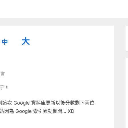
縮
重
放
大
中
小
設
字
大
型
字
大
字
型
留言
小。
型
大
子。
小。
大
次 Google 資料庫更新以後分數剩下兩位
小。
 Google 索引異動倒閉… XD