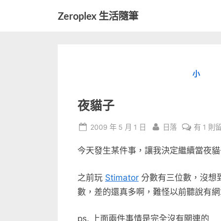
Skip
Zeroplex 生活隨筆
to
軟
content
體
開
發
小
和
生
活
夜貓子
瑣
事
Posted
By
在
2009 年 5 月 1 日
日落
有 1 則
on
〈夜
今天發生某件事，讓我決定繼續當夜貓
貓
子〉
中
之前玩
Stimator
分數有三位數，沒想到這
數，差的還真多啊，難怪以前聽說有網站因為
ps. 上面兩件事情是完全沒有關連的