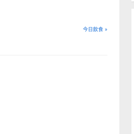
N
今日飲食
e
x
t
P
o
s
t
: