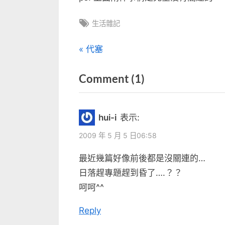
Tags:
生活雜記
文
P
代塞
r
章
on
Comment
(1)
e
v
“夜
導
i
貓
覽
hui-i
表示:
o
子”
u
2009 年 5 月 5 日06:58
s
最近幾篇好像前後都是沒關連的…
P
日落趕專題趕到昏了….？？
o
呵呵^^
s
t
Reply
: