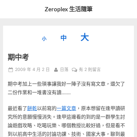
Skip
Zeroplex 生活隨筆
to
軟
content
體
開
縮
重
放
大
發
中
小
小
和
設
字
大
生
期中考
字
型
活
字
瑣
大
型
Posted
By
在
2009 年 4 月 2 日
日落
有 2 則留言
事
小。
on
〈期
型
大
期中考加上一些瑣事讓我好一陣子沒有寫文章，還欠了
中
小。
考〉
二份作業和一堆書沒有讀…….
大
中
小。
最近看了
餅乾
以前寫的
一篇文章
，原本想留在逢甲讀研
究所的意願慢慢消失。逢甲這邊看的到的是一群學生討
論遊戲攻略、吃喝玩樂、哪個教授比較好過，但是看不
到以前高中生活的討論功課、技術、國家大事，聊到最