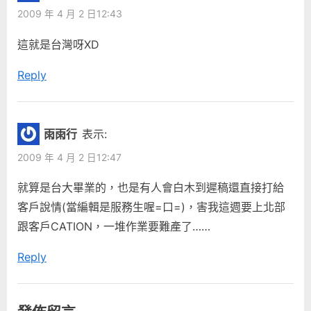
考”
2009 年 4 月 2 日12:43
u
s
s
t
這就是台灣呀XD
P
:
Reply
o
s
t
:
雨雨行
表示:
2009 年 4 月 2 日12:47
就算是台大畢業的，也是有人會白木到遲稿還直接打給
客戶說情(當編輯是服務生喔=口=)，害我這週要上北部
跟客戶CATION，一堆作業要難產了……
Reply