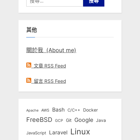
尋
關
鍵
其他
字:
關於我 (About me)
文章 RSS Feed
留言 RSS Feed
Bash
Docker
C/C++
AWS
Apache
FreeBSD
Google
Git
Java
GCP
Linux
Laravel
JavaScript