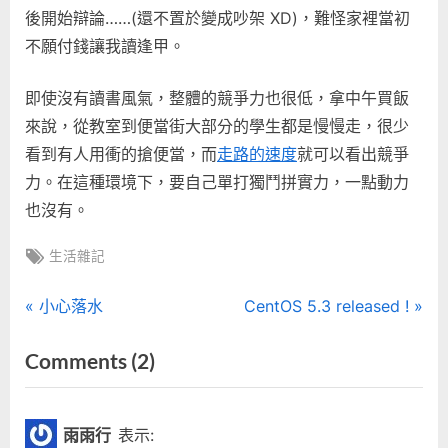
後開始辯論……(還不置於變成吵架 XD)，難怪家裡當初
不願付錢讓我讀逢甲。
即使沒有讀書風氣，整體的競爭力也很低，拿中午買飯
來說，從教室到便當街大部分的學生都是慢慢走，很少
看到有人用衝的搶便當，而
走路的速度
就可以看出競爭
力。在這種環境下，要自己單打獨鬥拼實力，一點動力
也沒有。
Tags:
生活雜記
文
P
N
小心落水
CentOS 5.3 released !
r
e
章
on
Comments
(2)
e
x
“期
導
v
t
i
P
中
覽
雨雨行
表示:
o
o