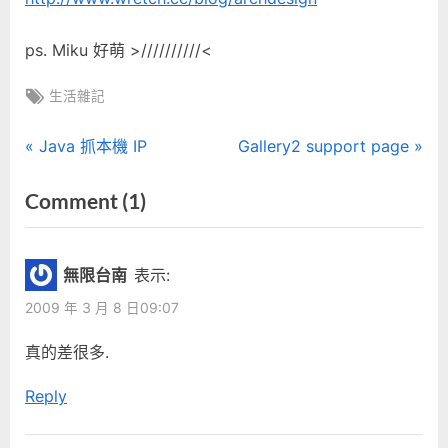
ps. Miku 好萌 >//////////<
Tags:
生活雜記
文
P
N
Java 抓本機 IP
Gallery2 support page
r
e
章
on
Comment
(1)
e
x
“果
導
v
t
i
P
然
覽
無限台南
表示:
o
o
專
2009 年 3 月 8 日09:07
u
s
業”
s
t
真的差很多.
P
:
Reply
o
s