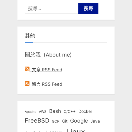
搜
尋
關
鍵
其他
字:
關於我 (About me)
文章 RSS Feed
留言 RSS Feed
Bash
Docker
C/C++
AWS
Apache
FreeBSD
Google
Git
Java
GCP
Linux