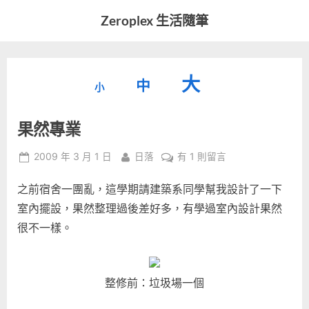
Skip
Zeroplex 生活隨筆
to
軟
content
體
開
縮
重
放
大
發
中
小
小
和
設
字
大
生
果然專業
字
型
活
字
瑣
大
型
Posted
By
在
2009 年 3 月 1 日
日落
有 1 則留言
事
小。
on
〈果
型
大
之前宿舍一團亂，這學期請建築系同學幫我設計了一下
然
小。
專
室內擺設，果然整理過後差好多，有學過室內設計果然
大
業〉
很不一樣。
中
小。
整修前：垃圾場一個