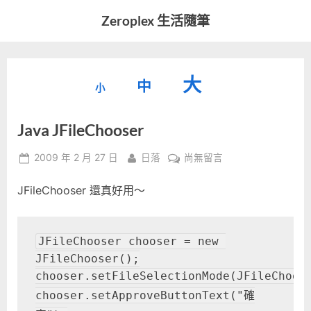
Skip
Zeroplex 生活隨筆
to
軟
content
體
開
縮
重
放
大
發
中
小
小
和
設
字
大
生
Java JFileChooser
字
型
活
字
瑣
大
型
Posted
By
在
2009 年 2 月 27 日
日落
尚無留言
事
小。
on
〈Java
型
大
JFileChooser 還真好用～
JFileChooser〉
小。
中
大
JFileChooser chooser = new 
小。
JFileChooser();
chooser.setFileSelectionMode(JFileChoos
chooser.setApproveButtonText("確