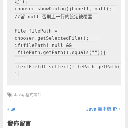
定");
chooser.showDialog(jLabel1, null);  
//留 null 否則上一行的設定被覆蓋  
File filePath = 
chooser.getSelectedFile();    
if(filePath!=null && 
!filePath.getPath().equals("")){
jTextField1.setText(filePath.getPath())
}
Tags:
,
Java
程式設計
文
P
N
屌
Java 抓本機 IP
r
e
章
發佈留言
e
x