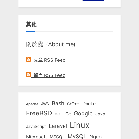
尋
關
鍵
其他
字:
關於我 (About me)
文章 RSS Feed
留言 RSS Feed
Bash
Docker
C/C++
AWS
Apache
FreeBSD
Google
Git
Java
GCP
Linux
Laravel
JavaScript
MySQL
Nginx
Microsoft
MSSQL