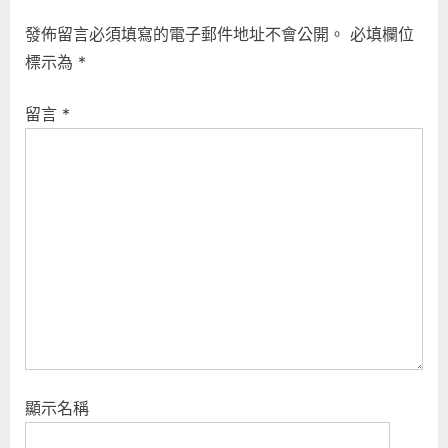
導
v
t
發佈留言必須填寫的電子郵件地址不會公開。
必填欄位
i
P
覽
標示為
*
o
o
u
s
留言
*
s
t
P
:
o
s
t
:
顯示名稱