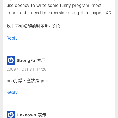
s
use opencv to write some funny program. most
t
importent, i need to excersice and get in shape….XD
:
以上不知道解的對不對~哈哈
Reply
StrongFu
表示:
2009 年 2 月 8 日14:20
bnu打錯，應該是gnu~
Reply
Unknown
表示: