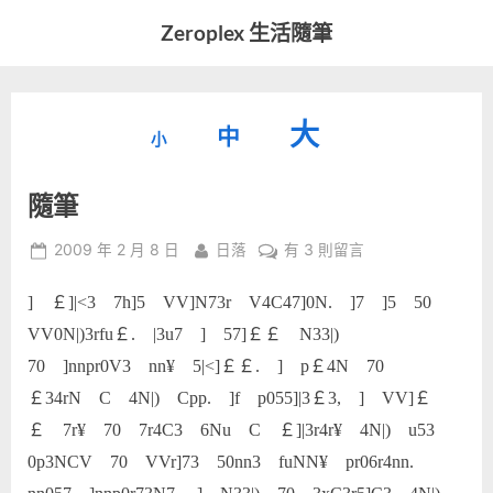
Skip
Zeroplex 生活隨筆
to
軟
content
體
開
縮
重
放
大
發
中
小
小
和
設
字
大
生
隨筆
字
型
活
字
瑣
大
型
Posted
By
在
2009 年 2 月 8 日
日落
有 3 則留言
事
小。
on
〈隨
型
大
筆〉
] ￡]|<3 7h]5 VV]N73r V4C47]0N. ]7 ]5 50
小。
中
大
VV0N|)3rfu￡. |3u7 ] 57]￡￡ N33|)
70 ]nnpr0V3 nn¥ 5|<]￡￡. ] p￡4N 70
小。
￡34rN C 4N|) Cpp. ]f p055]|3￡3, ] VV]￡
￡ 7r¥ 70 7r4C3 6Nu C ￡]|3r4r¥ 4N|) u53
0p3NCV 70 VVr]73 50nn3 fuNN¥ pr06r4nn.