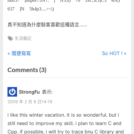
nn057 ]nnp0r73N7, ] N33|) 70 3xC3r5]C3 4N|)
637 ]N 5h4p3....><|)
真不知道為什麼駭客喜歡這種語言……
Tags:
生活雜記
文
P
N
隨便寫寫
So HOT !
r
e
章
on
Comments
(3)
e
x
“隨
導
v
t
i
P
筆”
覽
StrongFu
表示:
o
o
2009 年 2 月 8 日14:19
u
s
s
t
i like this winter vacation. it is so wonderful. but i
P
:
still need to improve my skill. i plan to learn C and
o
Cpp. if possible, i will try to trace bnu C library and