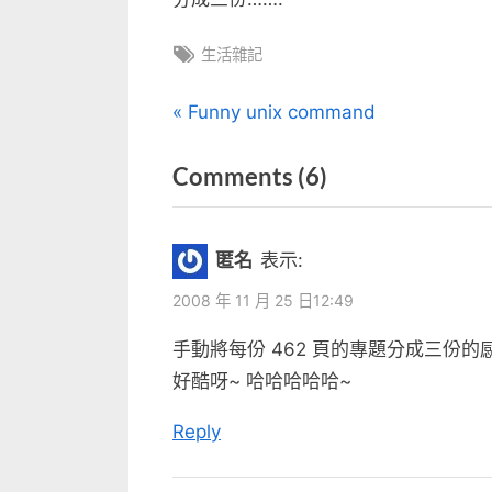
Tags:
生活雜記
文
P
Funny unix command
r
章
on
Comments
(6)
e
v
“天
導
i
才
覽
匿名
表示:
o
也”
u
2008 年 11 月 25 日12:49
s
手動將每份 462 頁的專題分成三份
P
好酷呀~ 哈哈哈哈哈~
o
s
Reply
t