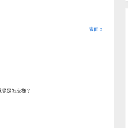
N
表面
e
x
t
P
o
s
t
的感覺是怎麼樣？
: