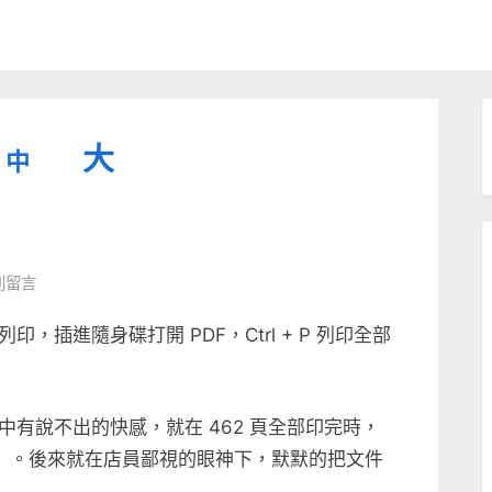
縮
重
放
大
中
小
設
字
大
型
字
大
字
型
 則留言
小。
型
大
插進隨身碟打開 PDF，Ctrl + P 列印全部
小。
大
小。
有說不出的快感，就在 462 頁全部印完時，
」。後來就在店員鄙視的眼神下，默默的把文件