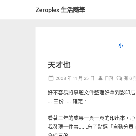
Skip
Zeroplex 生活隨筆
to
軟
content
體
開
發
小
和
生
活
天才也
瑣
事
Posted
By
在
2008 年 11 月 25 日
日落
有 6
on
〈天
好不容易將專題文件整理好拿到影印店列印，
才
也〉
… 三份 …. 確定。
中
看著三年的成果一頁一頁的印出來，心中
我發現一件事……忘了點選「自動分頁
分成三份…….