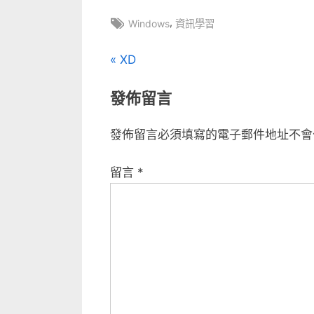
入〉
Tags:
,
中
Windows
資訊學習
文
P
XD
r
章
發佈留言
e
v
導
發佈留言必須填寫的電子郵件地址不會
i
覽
o
留言
*
u
s
P
o
s
t
: