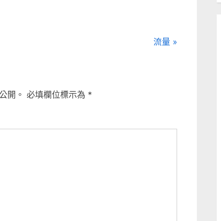
N
流量
e
x
t
公開。
必填欄位標示為
*
P
o
s
t
: