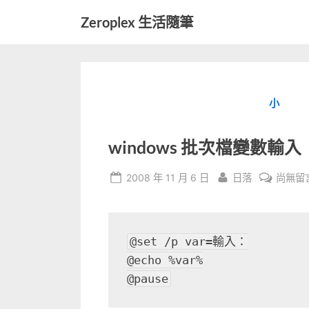
Skip
Zeroplex 生活隨筆
to
軟
content
體
開
發
小
和
生
活
windows 批次檔變數輸入
瑣
事
Posted
By
在
2008 年 11 月 6 日
日落
尚無留
on
〈wind
批
次
@set /p var=輸入：

檔
@echo %var%

變
@pause
數
輸