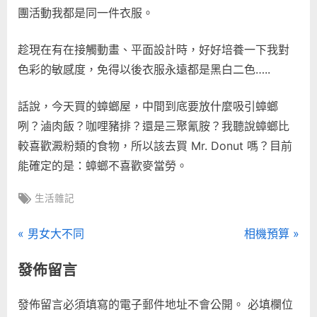
團活動我都是同一件衣服。
趁現在有在接觸動畫、平面設計時，好好培養一下我對
色彩的敏感度，免得以後衣服永遠都是黑白二色…..
話說，今天買的蟑螂屋，中間到底要放什麼吸引蟑螂
咧？滷肉飯？咖哩豬排？還是三聚氰胺？我聽說蟑螂比
較喜歡澱粉類的食物，所以該去買 Mr. Donut 嗎？目前
能確定的是：蟑螂不喜歡麥當勞。
Tags:
生活雜記
文
P
N
男女大不同
相機預算
r
e
章
發佈留言
e
x
導
v
t
發佈留言必須填寫的電子郵件地址不會公開。
必填欄位
i
P