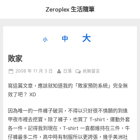
Skip
Zeroplex 生活隨筆
to
軟
content
體
開
縮
重
放
大
發
中
小
小
和
設
字
大
生
敗家
字
型
活
字
瑣
大
型
Posted
By
在
2008 年 11 月 3 日
日落
尚無留言
事
小。
on
〈敗
型
大
寫這篇文章，應該就知道我的「敗家預防系統」完全無
家〉
小。
中
效了吧？ XD
大
小。
因為唯一的一件褲子破洞，不得以只好很不情願的到逢
甲夜市裡去挖寶。除了褲子，也買了 T-shirt、運動外套
各一件。記得我到現在，T-shirt 一直都維持在三件，牛
仔褲最多二件，高中時有制服所以更誇張，幾乎美洲社