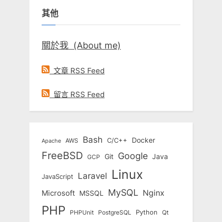
鍵
其他
字:
關於我 (About me)
文章 RSS Feed
留言 RSS Feed
Bash
Docker
C/C++
AWS
Apache
FreeBSD
Google
Git
Java
GCP
Linux
Laravel
JavaScript
MySQL
Nginx
Microsoft
MSSQL
PHP
Python
Qt
PHPUnit
PostgreSQL