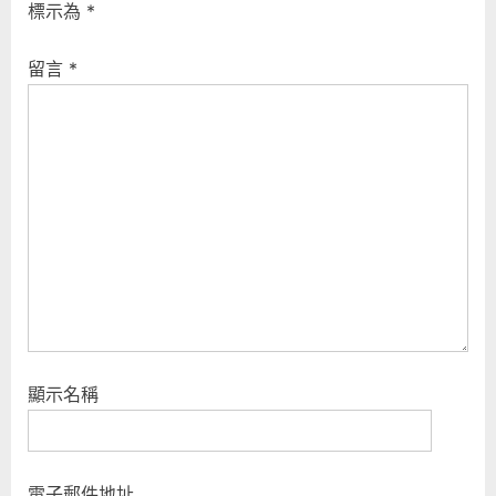
覽
標示為
*
o
o
u
s
留言
*
s
t
P
:
o
s
t
:
顯示名稱
電子郵件地址