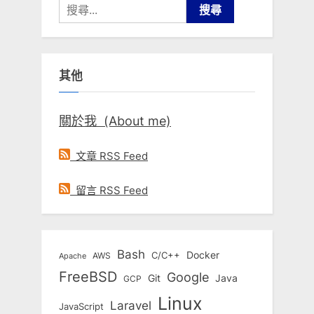
搜
尋
關
鍵
其他
字:
關於我 (About me)
文章 RSS Feed
留言 RSS Feed
Bash
Docker
C/C++
AWS
Apache
FreeBSD
Google
Git
Java
GCP
Linux
Laravel
JavaScript