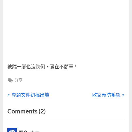
被踹一腳也沒跌倒，實在不簡單！
Tags:
分享
文
P
N
專題文件初稿出爐
敗家預防系統
r
e
章
on
Comments
(2)
e
x
“機
導
v
t
i
P
器