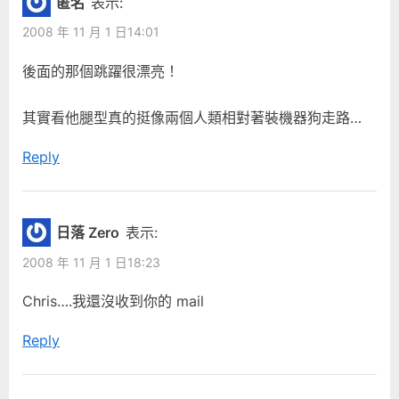
覽
匿名
表示:
o
o
狗”
2008 年 11 月 1 日14:01
u
s
s
t
後面的那個跳躍很漂亮！
P
:
o
其實看他腿型真的挺像兩個人類相對著裝機器狗走路…
s
Reply
t
:
日落 Zero
表示:
2008 年 11 月 1 日18:23
Chris….我還沒收到你的 mail
Reply