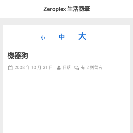
Skip
Zeroplex 生活隨筆
to
軟
content
體
開
縮
重
放
大
發
中
小
小
和
設
字
大
生
機器狗
字
型
活
字
瑣
大
型
Posted
By
在
2008 年 10 月 31 日
日落
有 2 則留言
事
小。
on
〈機
型
大
器
小。
狗〉
大
中
小。