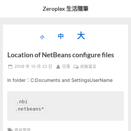
Skip
Zeroplex 生活隨筆
to
軟
content
體
開
縮
重
放
大
發
中
小
小
和
設
字
大
生
Location of NetBeans configure files
字
型
活
字
瑣
大
型
Posted
By
在
2008 年 10 月 23 日
日落
尚無留言
事
小。
on
〈Location
型
大
In folder：C:Documents and SettingsUserName
of
小。
NetBeans
大
configure
files〉
.nbi

小。
中
.netbeans*
Tags:
資訊學習