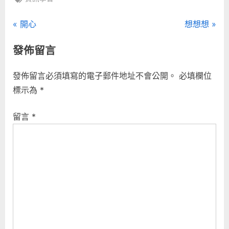
文
P
N
開心
想想想
r
e
章
發佈留言
e
x
導
v
t
發佈留言必須填寫的電子郵件地址不會公開。
必填欄位
i
P
覽
標示為
*
o
o
u
s
留言
*
s
t
P
:
o
s
t
: