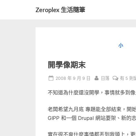
Skip
Zeroplex 生活隨筆
to
軟
content
體
開
發
小
和
生
活
開學像期末
瑣
事
Posted
By
在
2008 年 9 月 9 日
日落
有 5 則
on
〈開
不知道為什麼還沒開學，事情就多到像
學
像
期
老闆希望九月底 專題能全部結束，開
末〉
GIPP 和一個 Drupal 網站要架
中
實在很不爽什麼事情都丟到我頭上，更