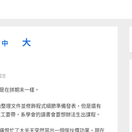
縮
重
放
大
中
小
設
字
大
型
字
大
字
型
留言
小。
型
大
是在拼期末一樣。
小。
大
始整理文件並修飾程式細節準備發表，但是還有
小。
、新的志工要帶，系學會的讀書會要想辦法生出課程。
痛恨忙了大半天突然冒出一個傢伙攬功業。現在