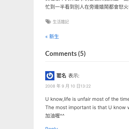
忙到一半看到別人在旁邊嬉鬧都會怒火
Tags:
生活雜記
文
P
新生
r
章
on
Comments
(5)
e
v
“開
導
i
學
覽
匿名
表示:
o
像
u
2008 年 9 月 10 日13:22
期
s
U know,life is unfair most of the tim
末”
P
The most important is that U know w
o
加油喔^^
s
t
Reply