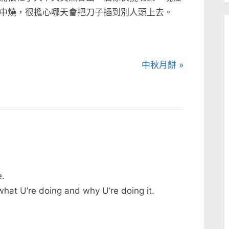
中燒，很擔心哪天會把刀子插到別人頭上去。
N
中秋月餅
e
x
t
P
o
s
t
e.
:
hat U’re doing and why U’re doing it.