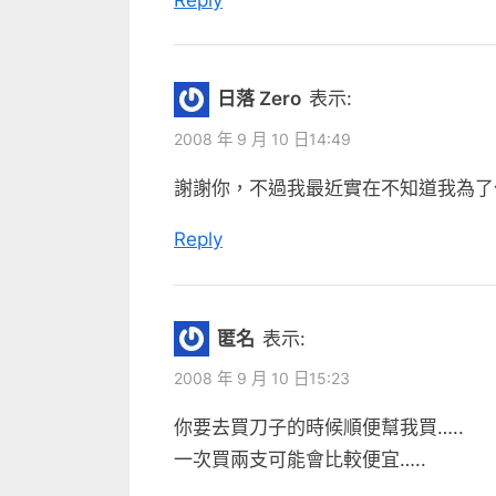
:
日落 Zero
表示:
2008 年 9 月 10 日14:49
謝謝你，不過我最近實在不知道我為了什
Reply
匿名
表示:
2008 年 9 月 10 日15:23
你要去買刀子的時候順便幫我買…..
一次買兩支可能會比較便宜…..