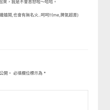
起來，我是不會息怒啦～哈哈。
,也會有無名火..呵呵!!(me,脾氣超差)
公開。
必填欄位標示為
*