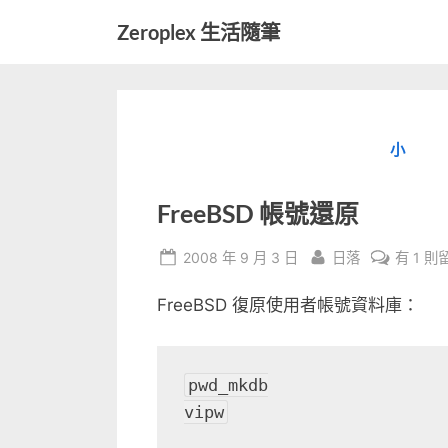
Skip
Zeroplex 生活隨筆
to
軟
content
體
開
發
小
和
生
活
FreeBSD 帳號還原
瑣
事
Posted
By
在
2008 年 9 月 3 日
日落
有 1 則
on
〈FreeB
FreeBSD 復原使用者帳號資料庫：
帳
號
還
原〉
pwd_mkdb

中
vipw