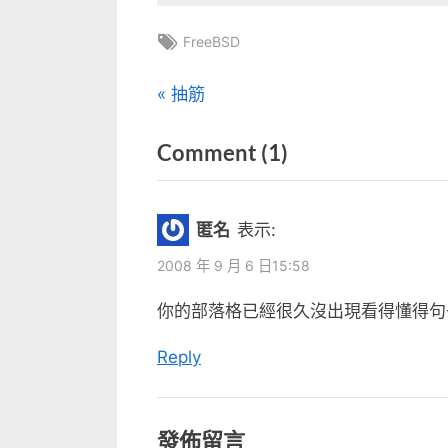
Tags:
FreeBSD
文
P
抽筋
r
章
on
Comment
(1)
e
v
“FreeBSD
導
i
帳
覽
匿名
表示:
o
號
u
2008 年 9 月 6 日15:58
還
s
你的部落格已經很久沒出現看得懂得句子
原”
P
o
Reply
s
t
發佈留言
: