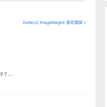
N
Gallery2 ImageMagick 設定錯誤
e
x
t
P
o
s
t
了…..
: