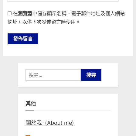
在
瀏覽器
中儲存顯示名稱、電子郵件地址及個人網站
網址，以供下次發佈留言時使用。
搜
尋
關
鍵
其他
字:
關於我 (About me)