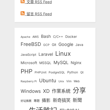
文章 RSS Feed
留言 RSS Feed
Bash
Docker
C/C++
AWS
Apache
FreeBSD
Google
Git
Java
GCP
Linux
Laravel
JavaScript
MySQL
Nginx
Microsoft
MSSQL
PHP
Python
Qt
PHPUnit
PostgreSQL
Ubuntu
Vim
Web
Unix
Raspberry Pi
分享
Windows
XD
作業系統
新奇搞笑
新聞
攝影
專題
好站推薦