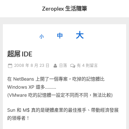
Skip
Zeroplex 生活隨筆
to
軟
content
體
開
縮
重
放
大
發
中
小
小
和
設
字
大
生
超屌 IDE
字
型
活
字
瑣
大
型
Posted
By
在
2008 年 8 月 23 日
日落
有 4 則留言
事
小。
on
〈超
型
大
在 NetBeans 上開了一個專案，吃掉的記憶體比
屌
小。
IDE〉
Windows XP 還多………
大
中
(VMware 吃的記憶體一設定不同而不同，無法比較)
小。
Sun 和 M$ 真的是硬體產業的最佳推手、帶動經濟發展
的領導者！