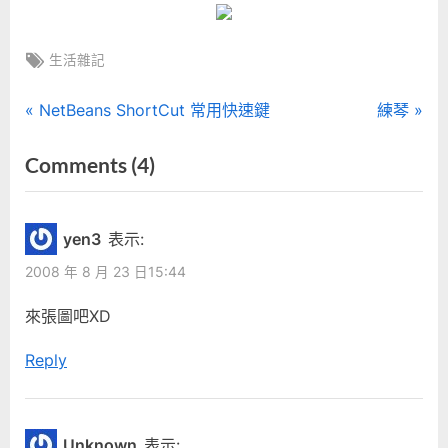
Tags:
生活雜記
文
P
N
NetBeans ShortCut 常用快速鍵
練琴
r
e
章
on
Comments
(4)
e
x
“超
導
v
t
i
P
屌
覽
yen3
表示:
o
o
IDE”
2008 年 8 月 23 日15:44
u
s
s
t
來張圖吧XD
P
:
Reply
o
s
t
:
Unknown
表示: