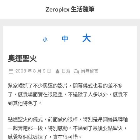
Skip
Zeroplex 生活隨筆
to
軟
content
體
開
縮
重
放
大
發
中
小
小
和
設
字
大
生
奧運聖火
字
型
活
字
瑣
大
型
Posted
By
在
2008 年 8 月 9 日
日落
尚無留言
事
小。
on
〈奧
型
大
幫家裡抓了不少奧運的影片，開幕儀式也看的差不多
運
小。
聖
了，感覺場面實在很隆重，不過除了人多以外，感覺不
大
火〉
到其他特色了。
中
小。
點燃聖火的儀式，前面做的很棒，特別是吊鋼絲與轉軸
一起奔跑那一段，特別感動。不過到了最後要點聖火，
感覺整個就噓掉了，實在很可惜。