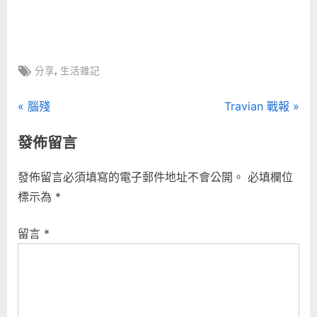
Tags:
,
分享
生活雜記
文
P
N
腦殘
Travian 戰報
r
e
章
發佈留言
e
x
導
v
t
發佈留言必須填寫的電子郵件地址不會公開。
必填欄位
i
P
覽
標示為
*
o
o
u
s
留言
*
s
t
P
:
o
s