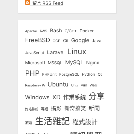
留言 RSS Feed
Bash
Docker
C/C++
AWS
Apache
FreeBSD
Google
Git
Java
GCP
Linux
Laravel
JavaScript
MySQL
Nginx
Microsoft
MSSQL
PHP
Python
Qt
PHPUnit
PostgreSQL
Ubuntu
Vim
Web
Unix
Raspberry Pi
分享
Windows
XD
作業系統
新奇搞笑
新聞
攝影
專題
好站推薦
生活雜記
程式設計
旅遊