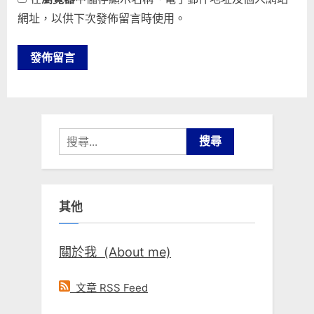
網址，以供下次發佈留言時使用。
搜
尋
關
鍵
其他
字:
關於我 (About me)
文章 RSS Feed