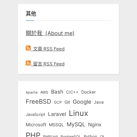
鍵
其他
字:
關於我 (About me)
文章 RSS Feed
留言 RSS Feed
Bash
Docker
C/C++
AWS
Apache
FreeBSD
Google
Git
Java
GCP
Linux
Laravel
JavaScript
MySQL
Nginx
Microsoft
MSSQL
PHP
Python
Qt
PHPUnit
PostgreSQL