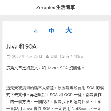
Skip
Zeroplex 生活隨筆
to
軟
content
體
開
縮
重
放
大
發
中
小
小
和
設
字
大
生
Java 和 SOA
字
型
活
字
瑣
大
型
Posted
By
在
2008 年 7 月 25 日
日落
有 4 則留言
事
小。
on
〈Java
型
大
這篇文章是抱怨文，和 Java、SOA 沒關係。
和
小。
SOA〉
大
中
小。
這幾天被搞到頭腦不太清楚，原因是專題要用 SOA 的模
式下去實作。再怎麼說，SOA 和 OOP 一樣，都是實作
上的一個方法、一個觀念，但是我不知道為什麼，上頭
一直說用 Java 實作 SOA，一定要用 NetBeans、一定