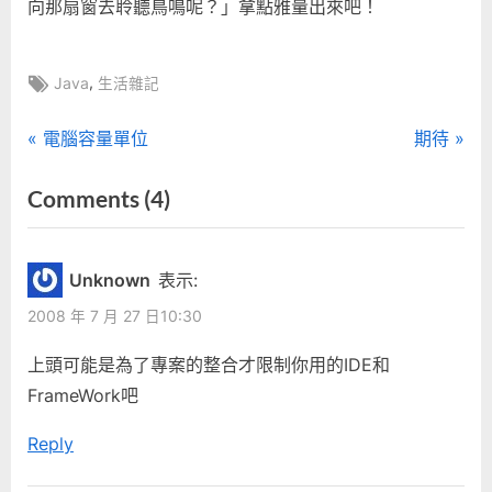
向那扇窗去聆聽鳥鳴呢？」拿點雅量出來吧！
Tags:
,
Java
生活雜記
文
P
N
電腦容量單位
期待
r
e
章
on
Comments
(4)
e
x
“Java
導
v
t
i
P
和
覽
Unknown
表示:
o
o
SOA”
2008 年 7 月 27 日10:30
u
s
s
t
上頭可能是為了專案的整合才限制你用的IDE和
P
:
FrameWork吧
o
Reply
s
t