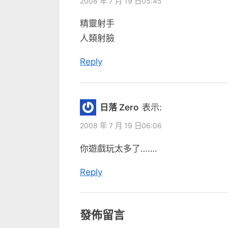
u
2008 年 7 月 19 日05:45
s
精靈射手
P
人類射臉
o
s
Reply
t
:
日落 Zero
表示:
2008 年 7 月 19 日06:06
你遊戲玩太多了…….
Reply
發佈留言