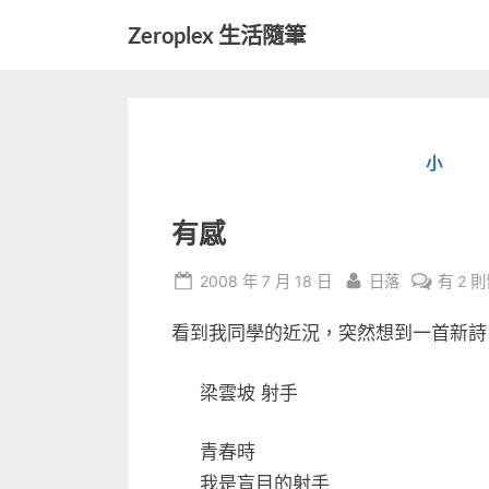
Skip
Zeroplex 生活隨筆
to
軟
content
體
開
發
小
和
生
活
有感
瑣
事
Posted
By
在
2008 年 7 月 18 日
日落
有 2 
on
〈有
看到我同學的近況，突然想到一首新詩
感〉
中
梁雲坡 射手
青春時
我是盲目的射手