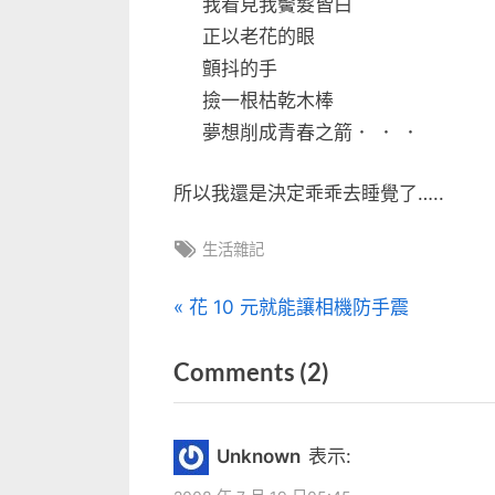
我看見我鬢髮皆白
正以老花的眼
顫抖的手
撿一根枯乾木棒
夢想削成青春之箭． ． ．
所以我還是決定乖乖去睡覺了…..
Tags:
生活雜記
文
P
花 10 元就能讓相機防手震
r
章
on
Comments
(2)
e
v
“有
導
i
感”
覽
Unknown
表示:
o