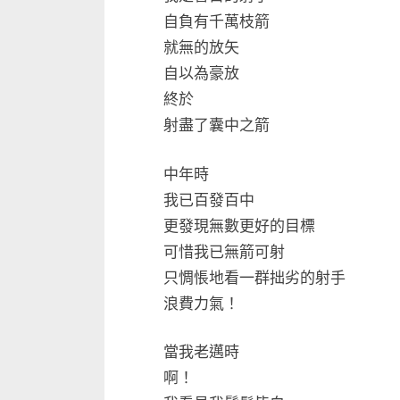
自負有千萬枝箭
就無的放矢
自以為豪放
終於
射盡了囊中之箭
中年時
我已百發百中
更發現無數更好的目標
可惜我已無箭可射
只惆悵地看一群拙劣的射手
浪費力氣！
當我老邁時
啊！