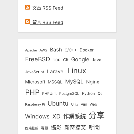
文章 RSS Feed
留言 RSS Feed
Bash
Docker
C/C++
AWS
Apache
FreeBSD
Google
Git
Java
GCP
Linux
Laravel
JavaScript
MySQL
Nginx
Microsoft
MSSQL
PHP
Python
Qt
PHPUnit
PostgreSQL
Ubuntu
Vim
Web
Unix
Raspberry Pi
分享
Windows
XD
作業系統
新奇搞笑
新聞
攝影
專題
好站推薦