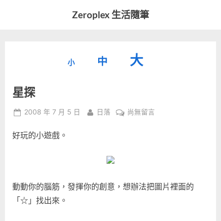
Skip
Zeroplex 生活隨筆
to
軟
content
體
開
縮
重
放
大
發
中
小
小
和
設
字
大
生
星探
字
型
活
字
瑣
大
型
Posted
By
在
2008 年 7 月 5 日
日落
尚無留言
事
小。
on
〈星
型
大
好玩的小遊戲。
探〉
小。
中
大
小。
動動你的腦筋，發揮你的創意，想辦法把圖片裡面的
「☆」找出來。