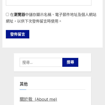
在
瀏覽器
中儲存顯示名稱、電子郵件地址及個人網站
網址，以供下次發佈留言時使用。
搜
尋
關
鍵
其他
字:
關於我 (About me)