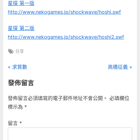
星探 第一版
http://www.nekogames.jp/shockwave/hoshi.swf
星探 第二版
http://www.nekogames.jp/shockwave/hoshi2.swf
Tags:
分享
文
P
N
求質數
高橋征義
r
e
章
發佈留言
e
x
導
v
t
發佈留言必須填寫的電子郵件地址不會公開。
必填欄位
i
P
覽
標示為
*
o
o
u
s
留言
*
s
t
P
: