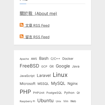
關於我 (About me)
文章 RSS Feed
留言 RSS Feed
Bash
Docker
C/C++
AWS
Apache
FreeBSD
Google
Git
Java
GCP
Linux
Laravel
JavaScript
MySQL
Nginx
Microsoft
MSSQL
PHP
Python
Qt
PHPUnit
PostgreSQL
Ubuntu
Vim
Web
Unix
Raspberry Pi