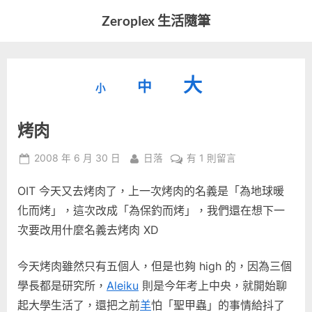
Skip
Zeroplex 生活隨筆
to
軟
content
體
開
縮
重
放
大
發
中
小
小
和
設
字
大
生
烤肉
字
型
活
字
瑣
大
型
Posted
By
在
2008 年 6 月 30 日
日落
有 1 則留言
事
小。
on
〈烤
型
大
OIT 今天又去烤肉了，上一次烤肉的名義是「為地球暖
肉〉
小。
中
化而烤」，這次改成「為保釣而烤」，我們還在想下一
大
次要改用什麼名義去烤肉 XD
小。
今天烤肉雖然只有五個人，但是也夠 high 的，因為三個
學長都是研究所，
Aleiku
則是今年考上中央，就開始聊
起大學生活了，還把之前
羊
怕「聖甲蟲」的事情給抖了