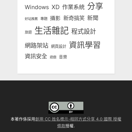
分享
Windows
XD
作業系統
新奇搞笑
新聞
攝影
專題
好站推薦
生活雜記
程式設計
旅遊
資訊學習
網路架站
網頁設計
資訊安全
音樂
遊戲
本著作係採用
創用 CC 姓名標示-相同方式分享 4.0 國際 授權
條款
授權.