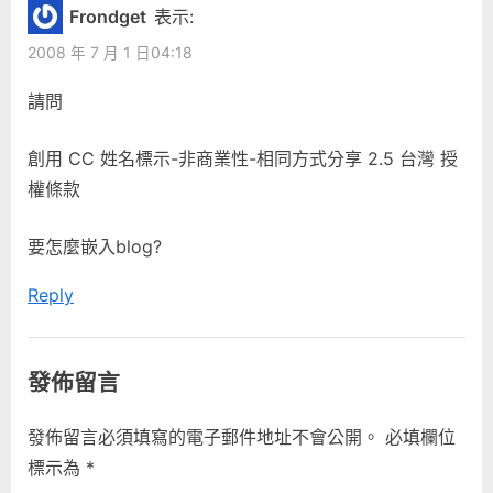
肉”
覽
Frondget
表示:
o
o
2008 年 7 月 1 日04:18
u
s
s
t
請問
P
:
o
創用 CC 姓名標示-非商業性-相同方式分享 2.5 台灣 授
s
權條款
t
:
要怎麼嵌入blog?
Reply
發佈留言
發佈留言必須填寫的電子郵件地址不會公開。
必填欄位
標示為
*