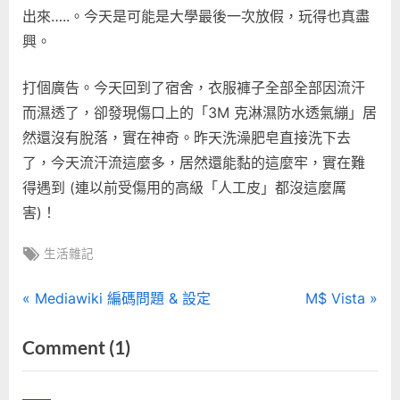
出來…..。今天是可能是大學最後一次放假，玩得也真盡
興。
打個廣告。今天回到了宿舍，衣服褲子全部全部因流汗
而濕透了，卻發現傷口上的「3M 克淋濕防水透氣繃」居
然還沒有脫落，實在神奇。昨天洗澡肥皂直接洗下去
了，今天流汗流這麼多，居然還能黏的這麼牢，實在難
得遇到 (連以前受傷用的高級「人工皮」都沒這麼厲
害)！
Tags:
生活雜記
文
P
N
Mediawiki 編碼問題 & 設定
M$ Vista
r
e
章
on
Comment
(1)
e
x
“烤
導
v
t
i
P