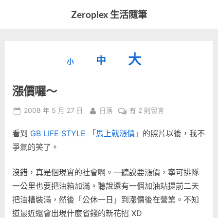
Skip
Zeroplex 生活隨筆
to
軟
content
體
開
縮
重
放
大
發
中
小
小
和
設
字
大
生
漲價囉～
字
型
活
字
瑣
大
型
Posted
By
在
2008 年 5 月 27 日
日落
有 2 則留言
事
小。
on
〈漲
型
大
看到
GB LIFE STYLE
「
馬上就漲價
」的照片以後，我不
價
小。
囉
爭氣的笑了。
大
～〉
中
小。
沒錯，真是個現實的社會啊。一聽說要漲價，寧可排隊
一公里也要把油箱加滿。聽說還有一個加油站提前二天
把油槽裝滿，然後「公休一日」到漲價後在營業。不知
道最近還會出現什麼省錢的新花招 XD