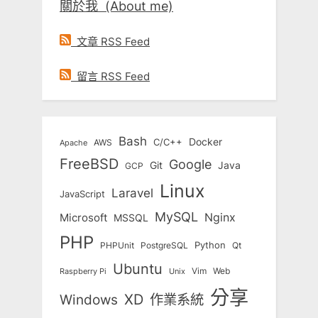
關於我 (About me)
文章 RSS Feed
留言 RSS Feed
Bash
Docker
C/C++
AWS
Apache
FreeBSD
Google
Git
Java
GCP
Linux
Laravel
JavaScript
MySQL
Nginx
Microsoft
MSSQL
PHP
Python
Qt
PHPUnit
PostgreSQL
Ubuntu
Vim
Web
Unix
Raspberry Pi
分享
Windows
XD
作業系統