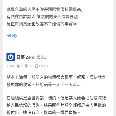
感覺台灣的人民不曉得國際物價持續飆高,
有點在自欺欺人,該漲價的東西還是要漲
反正罵到臭頭也改變不了漲價的事實阿
Reply
日落 Zero
表示:
2008 年 5 月 28 日17:46
基本上油價一漲所有的物價都會跟著一起漲，很快就會
發現你的便當、日用品等一天比一天貴….
石油漲價是全世界都一樣的，但是某人硬要把油價凍結
給人民信賴的假象，結果那些差額全部都是由人民繳的
稅付出，連沒有汽、機車的一樣要負擔。