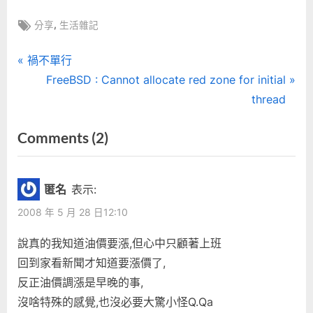
Tags:
,
分享
生活雜記
文
P
禍不單行
r
N
FreeBSD : Cannot allocate red zone for initial
章
e
e
thread
導
v
x
on
Comments
(2)
i
t
覽
“漲
o
P
u
o
價
匿名
表示:
s
s
囉
2008 年 5 月 28 日12:10
P
t
～”
o
:
說真的我知道油價要漲,但心中只顧著上班
s
回到家看新聞才知道要漲價了,
t
反正油價調漲是早晚的事,
:
沒啥特殊的感覺,也沒必要大驚小怪Q.Qa