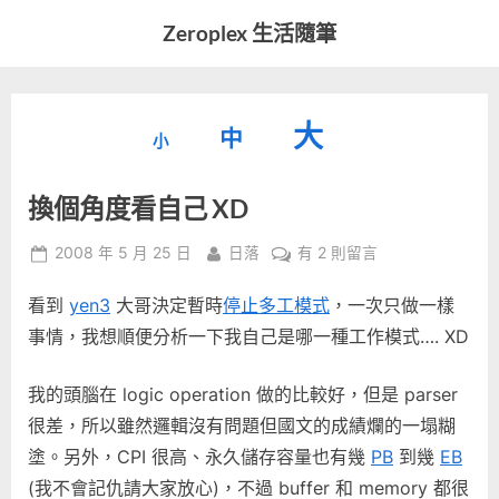
Skip
Zeroplex 生活隨筆
to
軟
content
體
開
縮
重
放
大
發
中
小
小
和
設
字
大
生
換個角度看自己 XD
字
型
活
字
瑣
大
型
Posted
By
在
2008 年 5 月 25 日
日落
有 2 則留言
事
小。
on
〈換
型
大
看到
yen3
大哥決定暫時
停止多工模式
，一次只做一樣
個
小。
角
事情，我想順便分析一下我自己是哪一種工作模式…. XD
大
度
看
小。
我的頭腦在 logic operation 做的比較好，但是 parser
自
很差，所以雖然邏輯沒有問題但國文的成績爛的一塌糊
己
塗。另外，CPI 很高、永久儲存容量也有幾
PB
到幾
EB
XD〉
中
(我不會記仇請大家放心)，不過 buffer 和 memory 都很