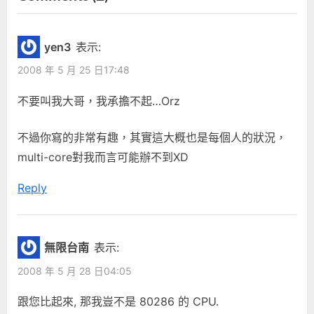
“換
導
v
t
i
P
個
覽
yen3
表示:
o
o
角
2008 年 5 月 25 日17:48
u
s
度
s
t
不要叫我大哥，我承擔不起…Orz
看
P
:
自
o
不過你寫的非常有趣，其實這大概也是每個人的狀況，
己
s
multi-core對我而言可能辦不到XD
XD”
t
Reply
:
無限台南
表示:
2008 年 5 月 28 日04:05
跟您比起來, 那我豈不是 80286 的 CPU.