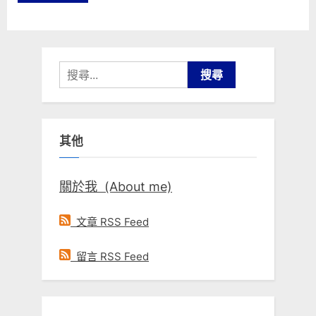
搜
尋
關
鍵
其他
字:
關於我 (About me)
文章 RSS Feed
留言 RSS Feed