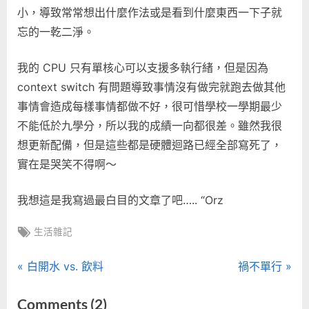
小，導致常常想出什麼作法或是看到什麼東西一下子就
忘的一乾二淨。
我的 CPU 只有單核心可以支援多執行緒，但是因為
context switch 有問題導致事情沒有做完就跑去做其他
事情會造成每樣事情都做不好，很可惜學校一學期最少
不能低於九學分，所以我的成績一向都很差。雖然我很
想更新配備，但是這些都是硬體迴路已經全部寫死了，
實在是哭笑不得啊～
我想這是我寫過最白目的文章了吧….. “Orz
Tags:
生活雜記
文
P
N
白開水 vs. 飲料
禍不單行
r
e
章
on
Comments
(2)
e
x