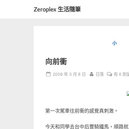
Skip
Zeroplex 生活隨筆
to
軟
content
體
開
發
小
和
生
活
向前衝
瑣
事
Posted
By
在
2008 年 3 月 8 日
日落
有 6 則
on
〈向
前
衝〉
中
第一次駕車往前衝的感覺真刺激。
今天和同學去台中后豐騎鐵馬，順路就