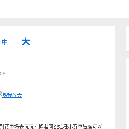
縮
重
放
大
中
小
設
字
大
型
字
大
字
型
留言
小。
型
大
小。
大
小。
到賽車場去玩玩。據老闆說這種小賽車速度可以