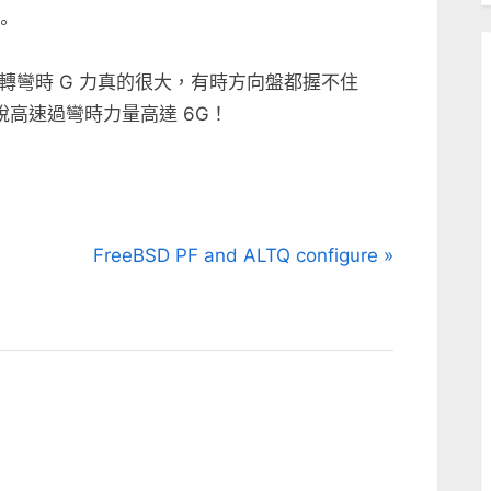
。
轉彎時 G 力真的很大，有時方向盤都握不住
說高速過彎時力量高達 6G！
N
FreeBSD PF and ALTQ configure
e
x
t
P
o
s
t