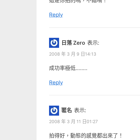
這是你拍的嗎，不錯唷！
P
o
Reply
s
t
:
日落 Zero
表示:
2008 年 3 月 9 日14:13
成功率極低……..
Reply
匿名
表示:
2008 年 3 月 11 日01:27
拍得好，動態的感覺都出來了！