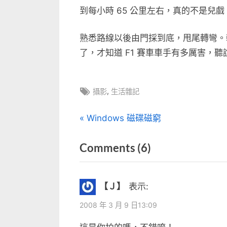
到每小時 65 公里左右，真的不是兒戲
熟悉路線以後由門採到底，甩尾轉彎。
了，才知道 F1 賽車車手有多厲害，聽
Tags:
,
攝影
生活雜記
文
P
Windows 磁碟磁窮
r
章
on
Comments
(6)
e
v
“向
導
i
前
覽
【Ｊ】
表示:
o
衝”
u
2008 年 3 月 9 日13:09
s