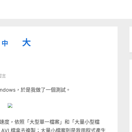
縮
重
放
大
中
小
設
字
大
型
字
大
字
型
留言
小。
opy
型
大
ndows，於是我做了一個測試。
小。
大
小。
速度，依照「大型單一檔案」和「大量小型檔
的 AVI 檔拿去複製；大量小檔案則是我用程式產生