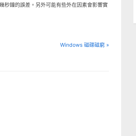
幾秒鐘的誤差。另外可能有些外在因素會影響實
N
Windows 磁碟磁窮
e
x
t
P
o
s
t
: