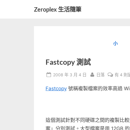
Skip
Zeroplex 生活隨筆
to
軟
content
體
開
發
小
和
生
活
Fastcopy 測試
瑣
事
Posted
By
在
2008 年 3 月 4 日
日落
有 4 則
on
〈Fastc
Fastcopy
號稱複製檔案的效率高過 Wi
測
試〉
中
這個測試針對不同硬碟之間的複製比較
案」分別測試。大型檔案是用 12GB 