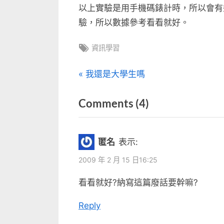
以上實驗是用手機碼錶計時，所以會有
驗，所以數據參考看看就好。
Tags:
資訊學習
文
P
我還是大學生嗎
r
章
on
Comments
(4)
e
v
“Fastcopy
導
i
測
覽
匿名
表示:
o
試”
u
2009 年 2 月 15 日16:25
s
看看就好?納寫這篇廢話要幹嘛?
P
o
Reply
s