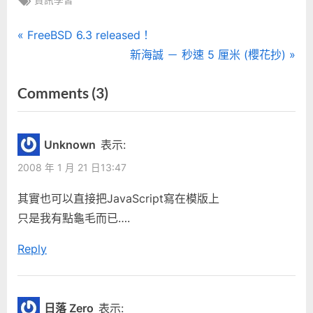
文
P
FreeBSD 6.3 released！
r
N
新海誠 － 秒速 5 厘米 (櫻花抄)
章
e
e
on
Comments
(3)
導
v
x
“穩
i
t
覽
o
P
定
Unknown
表示:
u
o
還
2008 年 1 月 21 日13:47
s
s
是
P
t
其實也可以直接把JavaScript寫在模版上
方
o
:
只是我有點龜毛而已….
便？”
s
Reply
t
:
日落 Zero
表示: