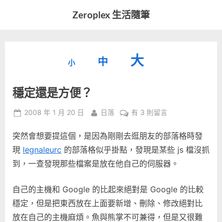
Skip
Zeroplex 生活隨筆
to
軟
content
體
開
縮
重
放
大
發
中
小
小
和
設
字
大
生
穩定還是方便？
字
型
活
字
瑣
大
型
Posted
By
在
2008 年 1 月 20 日
日落
有 3 則留言
事
小。
on
〈穩
型
大
突然會想要提這個，是因為剛剛去逛朋友的部落格時發
定
小。
還
現
legnaleurc
的部落格似乎掛點，發現是某些 js 檔沒抓
大
是
到，一查發現那些檔案是放在他自己的伺服器。
方
小。
便？〉
自己的主機和 Google 的比起來絕對是 Google 的比較
中
穩定，但是把東西放在上面要新增、刪除、修改絕對比
放在自己的主機麻煩。魚與熊掌不可兼得，但是又很難