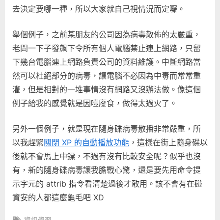
去決定要哪一種，所以大家就自己視情況而定囉。
舉個例子，之前某朋友的公司因為病毒散佈的太嚴重，
老闆一下子發飆下令所有個人電腦禁止連上網路，只留
下幾台電腦連上網路負責公司的資料維護。中斷網路當
然可以杜絕部分的病毒，讓電腦不必因為中毒而常常重
灌，但是相對的一堆事情沒有網路又沒辦法做。像這個
例子給我的感覺就是因噎廢食，做得太過火了。
另外一個例子，就是現在隨身碟病毒散播非常嚴重，所
以我趕緊
關閉 XP 的自動播放功能
，這樣在街上隨身碟以
後就不會馬上中鏢，不過有沒有比較安全呢？似乎也沒
有，新的隨身碟病毒讓我膽戰心驚，還是要先用命令提
示字元的 attrib 指令看清楚過後才敢用。該不會有在碰
資安的人都這麼龜毛吧 XD
Tags:
資訊學習