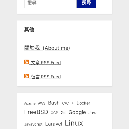
搜
尋
關
鍵
其他
字:
關於我 (About me)
文章 RSS Feed
留言 RSS Feed
Bash
Docker
C/C++
AWS
Apache
FreeBSD
Google
Git
Java
GCP
Linux
Laravel
JavaScript