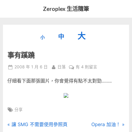
Skip
Zeroplex 生活隨筆
to
軟
content
體
開
縮
重
放
大
發
中
小
小
和
設
字
大
生
事有蹊蹺
字
型
活
字
瑣
大
型
Posted
By
在
2008 年 1 月 6 日
日落
有 4 則留言
事
小。
on
〈事
型
大
仔細看下面那張圖片，你會覺得有點不太對勁……..
有
小。
蹊
大
蹺〉
中
小。
Tags:
分享
文
P
N
讓 SMG 不需要使用參照頁
Opera 加油！