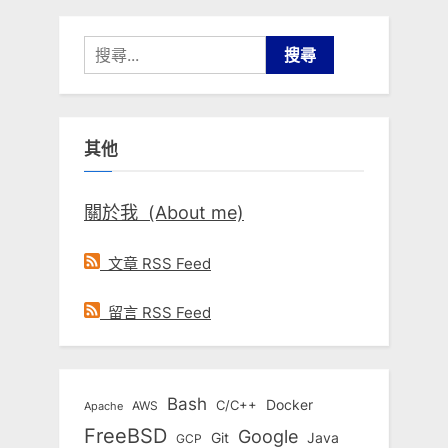
搜
尋
關
鍵
其他
字:
關於我 (About me)
文章 RSS Feed
留言 RSS Feed
Bash
Docker
C/C++
AWS
Apache
FreeBSD
Google
Git
Java
GCP