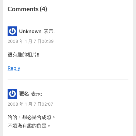
r
e
章
on
Comments
(4)
e
x
“事
導
v
t
i
P
有
覽
Unknown
表示:
o
o
蹊
2008 年 1 月 7 日00:39
u
s
蹺”
s
t
很有趣的相片!!
P
:
Reply
o
s
t
:
匿名
表示:
2008 年 1 月 7 日02:07
哈哈，想必是合成照。
不過滿有趣的倒是。