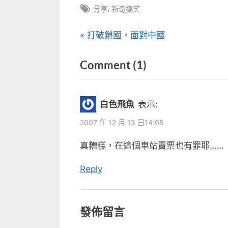
中
Tags:
,
分享
新奇搞笑
文
P
打破鎖國，面對中國
r
章
on
Comment
(1)
e
v
“我
導
i
不
覽
白色飛魚
表示:
o
敢
u
2007 年 12 月 13 日14:05
買
s
真糟糕，在這個車站賣票也有罪耶……
火
P
車
o
Reply
票”
s
t
發佈留言
: