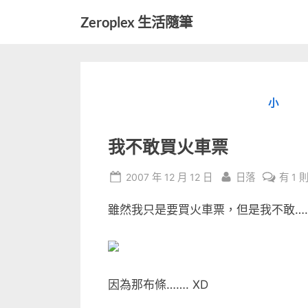
Skip
Zeroplex 生活隨筆
to
軟
content
體
開
發
小
和
生
活
我不敢買火車票
瑣
事
Posted
By
在
2007 年 12 月 12 日
日落
有 1 
on
〈我
雖然我只是要買火車票，但是我不敢……
不
敢
買
火
車
因為那布條……. XD
票〉