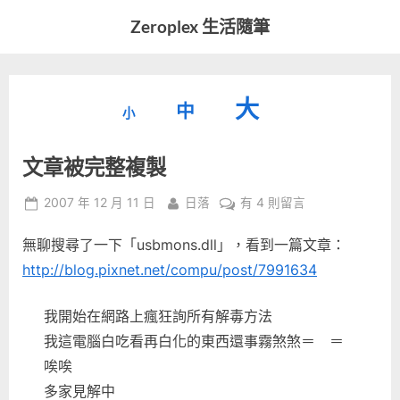
Skip
Zeroplex 生活隨筆
to
軟
content
體
開
縮
重
放
大
發
中
小
小
和
設
字
大
生
文章被完整複製
字
型
活
字
瑣
大
型
Posted
By
在
2007 年 12 月 11 日
日落
有 4 則留言
事
小。
on
〈文
型
大
無聊搜尋了一下「usbmons.dll」，看到一篇文章：
章
小。
被
http://blog.pixnet.net/compu/post/7991634
大
完
整
小。
我開始在網路上瘋狂詢所有解毒方法
複
我這電腦白吃看再白化的東西還事霧煞煞＝ ＝
製〉
唉唉
中
多家見解中