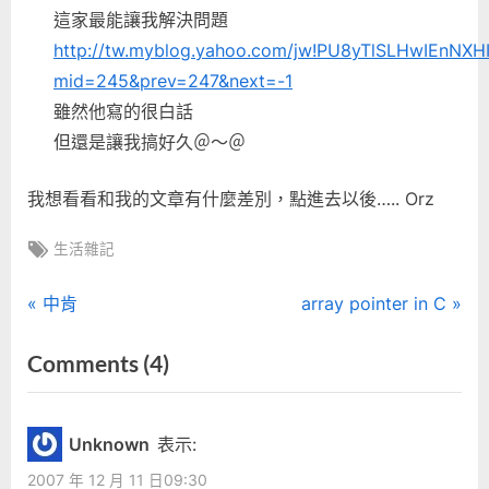
這家最能讓我解決問題
http://tw.myblog.yahoo.com/jw!PU8yTlSLHwIEnNXHI
mid=245&prev=247&next=-1
雖然他寫的很白話
但還是讓我搞好久＠～＠
我想看看和我的文章有什麼差別，點進去以後….. Orz
Tags:
生活雜記
文
P
N
中肯
array pointer in C
r
e
章
on
Comments
(4)
e
x
“文
導
v
t
i
P
章
覽
Unknown
表示:
o
o
被
2007 年 12 月 11 日09:30
u
s