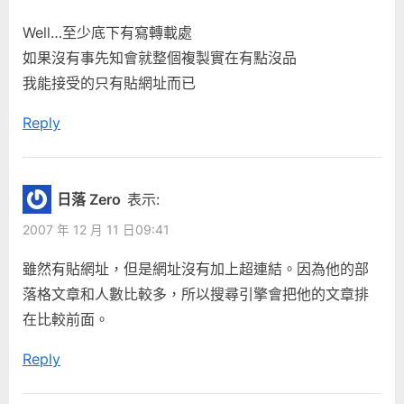
完
s
t
Well…至少底下有寫轉載處
整
P
:
如果沒有事先知會就整個複製實在有點沒品
複
o
我能接受的只有貼網址而已
製”
s
Reply
t
:
日落 Zero
表示:
2007 年 12 月 11 日09:41
雖然有貼網址，但是網址沒有加上超連結。因為他的部
落格文章和人數比較多，所以搜尋引擎會把他的文章排
在比較前面。
Reply